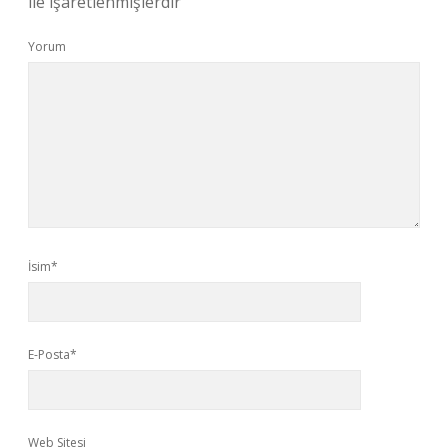
ile işaretlenmişlerdir
Yorum
İsim*
E-Posta*
Web Sitesi