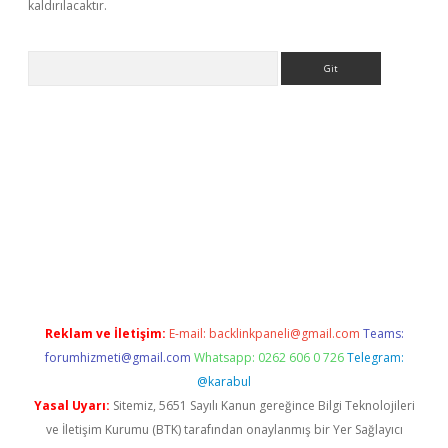
kaldırılacaktır.
Arama
etexper.xyz
Reklam ve İletişim:
E-mail:
backlinkpaneli@gmail.com
Teams:
forumhizmeti@gmail.com
Whatsapp: 0262 606 0 726
Telegram:
@karabul
Yasal Uyarı:
Sitemiz, 5651 Sayılı Kanun gereğince Bilgi Teknolojileri
ve İletişim Kurumu (BTK) tarafından onaylanmış bir Yer Sağlayıcı