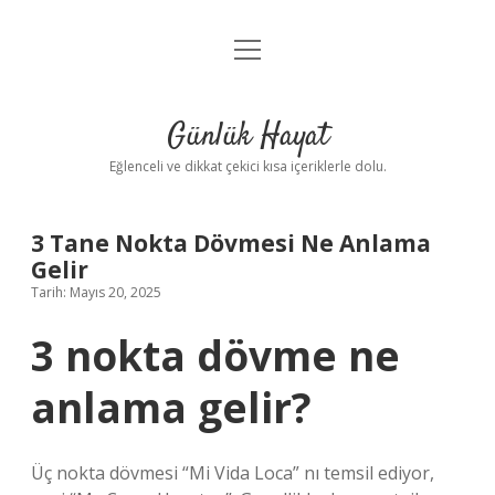
menüyü
Anasayfa
aç
Gizlilik Politikası
Günlük Hayat
Yasal Uyarı
Eğlenceli ve dikkat çekici kısa içeriklerle dolu.
Hakkımızda
3 Tane Nokta Dövmesi Ne Anlama
Gelir
Tarih: Mayıs 20, 2025
3 nokta dövme ne
anlama gelir?
Üç nokta dövmesi “Mi Vida Loca” nı temsil ediyor,