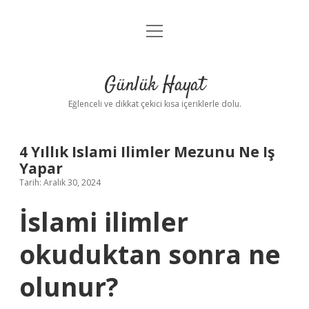
menüyü
Anasayfa
aç
Gizlilik Politikası
Günlük Hayat
Yasal Uyarı
Eğlenceli ve dikkat çekici kısa içeriklerle dolu.
Hakkımızda
4 Yıllık Islami Ilimler Mezunu Ne Iş
Yapar
Tarih: Aralık 30, 2024
İslami ilimler
okuduktan sonra ne
olunur?