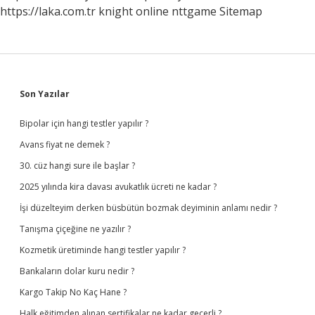
https://laka.com.tr
knight online
nttgame
Sitemap
Sidebar
Son Yazılar
Bipolar için hangi testler yapılır ?
Avans fiyat ne demek ?
30. cüz hangi sure ile başlar ?
2025 yılında kira davası avukatlık ücreti ne kadar ?
İşi düzelteyim derken büsbütün bozmak deyiminin anlamı nedir ?
Tanışma çiçeğine ne yazılır ?
Kozmetik üretiminde hangi testler yapılır ?
Bankaların dolar kuru nedir ?
Kargo Takip No Kaç Hane ?
Halk eğitimden alınan sertifikalar ne kadar geçerli ?