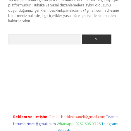
platformudur. Hukuka ve yasal düzenlemelere aykırı olduğunu
düşündüğünüz içerikleri,
backlinkpanelicomtr@gmail.com
adresine
bildirmeniz halinde, ilgili içerikler yasal süre içerisinde sitemizden
kaldırılacaktır.
Arama
.xyz
Reklam ve İletişim:
E-mail:
backlinkpaneli@gmail.com
Teams:
forumhizmeti@gmail.com
Whatsapp: 0262 606 0 726
Telegram:
@karabul