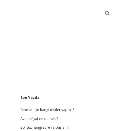
Sidebar
Son Yazılar
betci giriş
betexper.
Bipolar için hangi testler yapılır ?
Avans fiyat ne demek ?
30. cüz hangi sure ile başlar ?