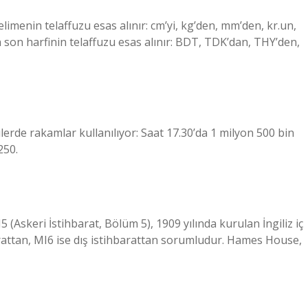
elimenin telaffuzu esas alınır: cm’yi, kg’den, mm’den, kr.un,
ın son harfinin telaffuzu esas alınır: BDT, TDK’dan, THY’den,
rilerde rakamlar kullanılıyor: Saat 17.30’da 1 milyon 500 bin
250.
 (Askeri İstihbarat, Bölüm 5), 1909 yılında kurulan İngiliz iç
hbarattan, MI6 ise dış istihbarattan sorumludur. Hames House,