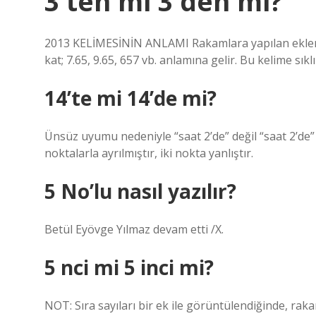
3 ten mi 3 den mi?
2013 KELİMESİNİN ANLAMI Rakamlara yapılan eklemel
kat; 7.65, 9.65, 657 vb. anlamına gelir. Bu kelime sık
14’te mi 14’de mi?
Ünsüz uyumu nedeniyle “saat 2’de” değil “saat 2’de” 
noktalarla ayrılmıştır, iki nokta yanlıştır.
5 No’lu nasıl yazılır?
Betül Eyövge Yılmaz devam etti /X.
5 nci mi 5 inci mi?
NOT: Sıra sayıları bir ek ile görüntülendiğinde, rak