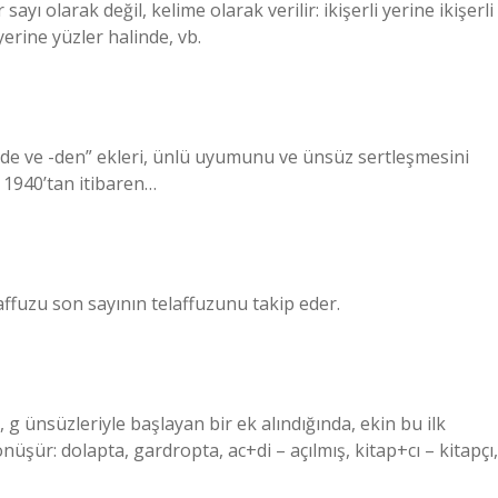
r sayı olarak değil, kelime olarak verilir: ikişerli yerine ikişerli
erine yüzler halinde, vb.
n “-de ve -den” ekleri, ünlü uyumunu ve ünsüz sertleşmesini
e 1940’tan itibaren…
elaffuzu son sayının telaffuzunu takip eder.
, g ünsüzleriyle başlayan bir ek alındığında, ekin bu ilk
nüşür: dolapta, gardropta, ac+di – açılmış, kitap+cı – kitapçı,