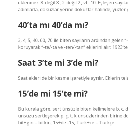
eklenmez: 8. değil 8., 2. değil 2., vb. 10. Eşleşen sayıla
adımlarla, dokuzlar yerine dokuzlar halinde, yüzler y
40’ta mı 40’da mı?
3, 4, 5, 40, 60, 70 ile biten sayıların ardından gele
koruyarak “-te/-ta ve -ten/-tan” eklerini alır: 1923’t
Saat 3’te mi 3’de mi?
Saat ekleri de bir kesme işaretiyle ayrılır. Eklerin t
15’de mi 15’te mi?
Bu kurala göre, sert ünsüzle biten kelimelere b, c, d
ünsüzü sertleşerek p, ç, t, k ünsüzlerinden birine dö
bit+gin – bitkin, 15+de -15, Türk+ce – Türkçe.