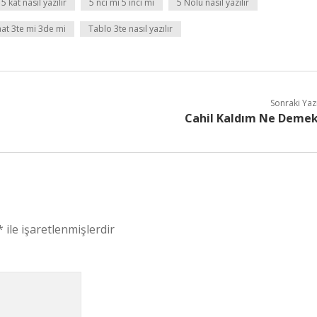
5 kat nasıl yazılır
5 nci mi 5 inci mi
5 Nolu nasıl yazılır
aat 3te mi 3de mi
Tablo 3te nasıl yazılır
Sonraki Yaz
Cahil Kaldım Ne Deme
*
ile işaretlenmişlerdir