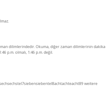
ılmaz.
 zaman dilimlerindedir. Okuma, diğer zaman dilimlerinin dakika
6 p.m. olmalı, 1:46 p.m. değil.
chsechstel7siebensiebentel8achtachteacht89 weitere