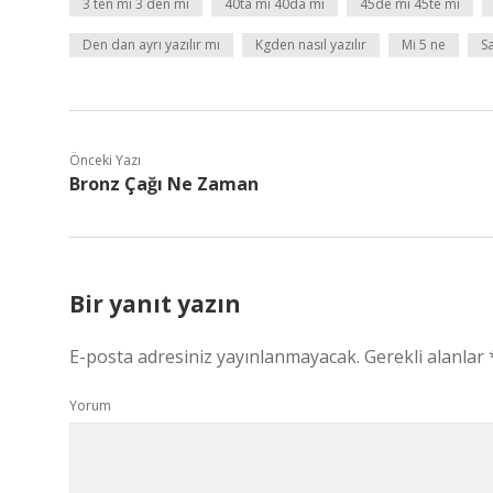
3 ten mi 3 den mi
40ta mı 40da mı
45de mi 45te mi
Den dan ayrı yazılır mı
Kgden nasıl yazılır
Mi 5 ne
S
Önceki Yazı
Bronz Çağı Ne Zaman
Bir yanıt yazın
E-posta adresiniz yayınlanmayacak.
Gerekli alanlar
Yorum