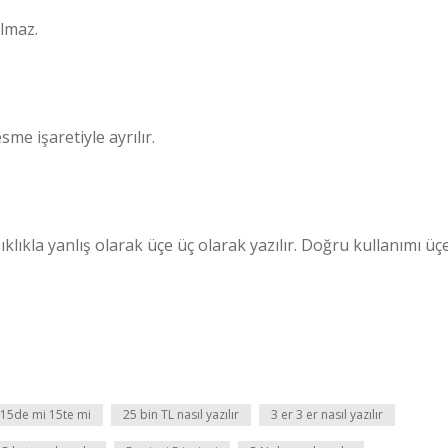
ılmaz.
sme işaretiyle ayrılır.
ıklıkla yanlış olarak üçe üç olarak yazılır. Doğru kullanımı üç
15de mi 15te mi
25 bin TL nasıl yazılır
3 er 3 er nasıl yazılır