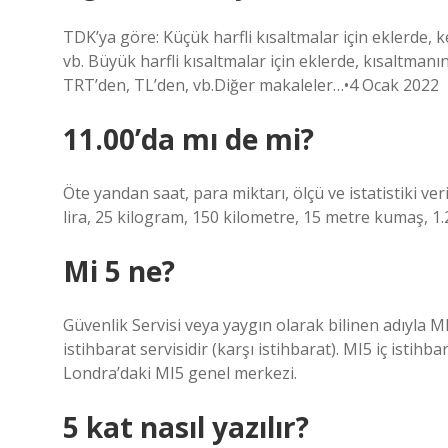
TDK’ya göre: Küçük harfli kısaltmalar için eklerde, k
vb. Büyük harfli kısaltmalar için eklerde, kısaltman
TRT’den, TL’den, vb.Diğer makaleler…•4 Ocak 2022
11.00’da mı de mi?
Öte yandan saat, para miktarı, ölçü ve istatistiki ve
lira, 25 kilogram, 150 kilometre, 15 metre kumaş, 1.
Mi 5 ne?
Güvenlik Servisi veya yaygın olarak bilinen adıyla MI5
istihbarat servisidir (karşı istihbarat). MI5 iç isti
Londra’daki MI5 genel merkezi.
5 kat nasıl yazılır?