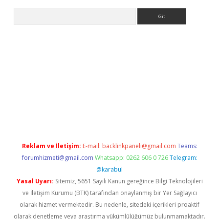
Arama
texper.xyz
Reklam ve İletişim:
E-mail:
backlinkpaneli@gmail.com
Teams:
forumhizmeti@gmail.com
Whatsapp: 0262 606 0 726
Telegram:
@karabul
Yasal Uyarı:
Sitemiz, 5651 Sayılı Kanun gereğince Bilgi Teknolojileri
ve İletişim Kurumu (BTK) tarafından onaylanmış bir Yer Sağlayıcı
olarak hizmet vermektedir. Bu nedenle, sitedeki içerikleri proaktif
olarak denetleme veya araştırma yükümlülüğümüz bulunmamaktadır.