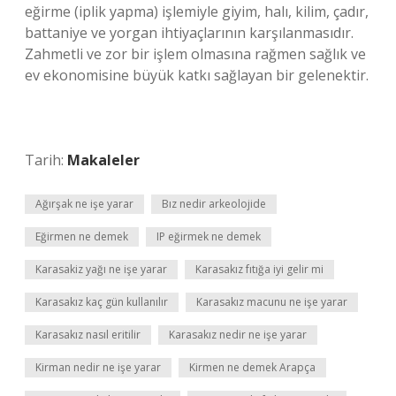
eğirme (iplik yapma) işlemiyle giyim, halı, kilim, çadır,
battaniye ve yorgan ihtiyaçlarının karşılanmasıdır.
Zahmetli ve zor bir işlem olmasına rağmen sağlık ve
ev ekonomisine büyük katkı sağlayan bir gelenektir.
Tarih:
Makaleler
Ağırşak ne işe yarar
Bız nedir arkeolojide
Eğirmen ne demek
IP eğirmek ne demek
Karasakiz yağı ne işe yarar
Karasakız fıtığa iyi gelir mi
Karasakız kaç gün kullanılır
Karasakız macunu ne işe yarar
Karasakız nasıl eritilir
Karasakız nedir ne işe yarar
Kirman nedir ne işe yarar
Kirmen ne demek Arapça