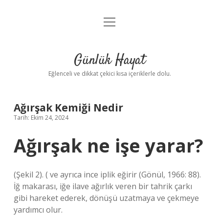
menüyü
Anasayfa
aç
Gizlilik Politikası
Günlük Hayat
Yasal Uyarı
Eğlenceli ve dikkat çekici kısa içeriklerle dolu.
Hakkımızda
Ağırşak Kemiği Nedir
Tarih: Ekim 24, 2024
Ağırşak ne işe yarar?
(Şekil 2). ( ve ayrıca ince iplik eğirir (Gönül, 1966: 88).
İğ makarası, iğe ilave ağırlık veren bir tahrik çarkı
gibi hareket ederek, dönüşü uzatmaya ve çekmeye
yardımcı olur.