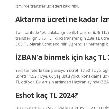
İzmir’de transfer ücretleri kaldırıldı.
Aktarma ücreti ne kadar İz
Tam tarifede 120 dakika içinde ilk transfer 8.78 TL, i
transfer için 5.76 TL, ikinci transfer için 2.88 TL ücret
3.88 TL olarak ücretlendirilir. Öğrenciler herhangi b
İZBAN’a binmek için kaç TL
Yeni tarifelerle tam pansiyon ücreti 17,50 TL’ye, 
ücreti 11,52 TL’ye, 60 yaş üstü yolcu konaklama ücret
TL ödüyor. Bu artışın ardından Haziran ayında İZBAN
Eshot kaç TL 2024?
Ulaşım Kartları2024 / 1 İZMİR BÜYÜKŞEHİR BELEDİY