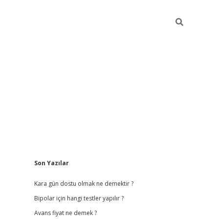
Sidebar
Son Yazılar
betci giriş
betexper.xyz
Kara gün dostu olmak ne demektir ?
Bipolar için hangi testler yapılır ?
Avans fiyat ne demek ?