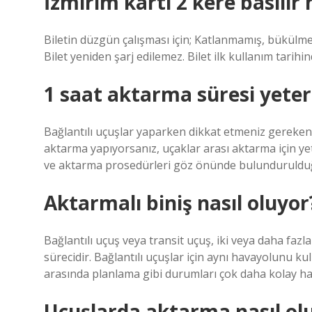
İzmirim kartı 2 kere basılır 
Biletin düzgün çalışması için; Katlanmamış, bükülm
Bilet yeniden şarj edilemez. Bilet ilk kullanım tarihi
1 saat aktarma süresi yeter
Bağlantılı uçuşlar yaparken dikkat etmeniz gereken i
aktarma yapıyorsanız, uçaklar arası aktarma için y
ve aktarma prosedürleri göz önünde bulundurulduğu
Aktarmalı biniş nasıl oluyor
Bağlantılı uçuş veya transit uçuş, iki veya daha faz
sürecidir. Bağlantılı uçuşlar için aynı havayolunu ku
arasında planlama gibi durumları çok daha kolay hal
Uçuşlarda aktarma nasıl ol