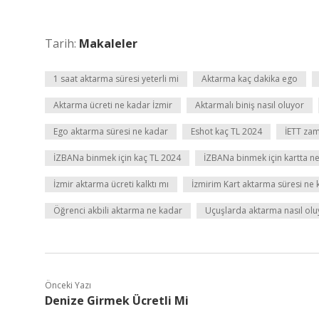
Tarih:
Makaleler
1 saat aktarma süresi yeterli mi
Aktarma kaç dakika ego
Aktarma ücreti ne kadar İzmir
Aktarmalı biniş nasıl oluyor
Ego aktarma süresi ne kadar
Eshot kaç TL 2024
İETT zam
İZBANa binmek için kaç TL 2024
İZBANa binmek için kartta ne
İzmir aktarma ücreti kalktı mı
İzmirim Kart aktarma süresi ne
Öğrenci akbili aktarma ne kadar
Uçuşlarda aktarma nasıl olu
Önceki Yazı
Denize Girmek Ücretli Mi