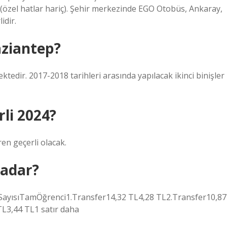
 (özel hatlar hariç). Şehir merkezinde EGO Otobüs, Ankaray,
idir.
aziantep?
dir. 2017-2018 tarihleri ​​arasında yapılacak ikinci binişler
li 2024?
ren geçerli olacak.
kadar?
 SayısıTamÖğrenci1.Transfer14,32 TL4,28 TL2.Transfer10,87
L3,44 TL1 satır daha