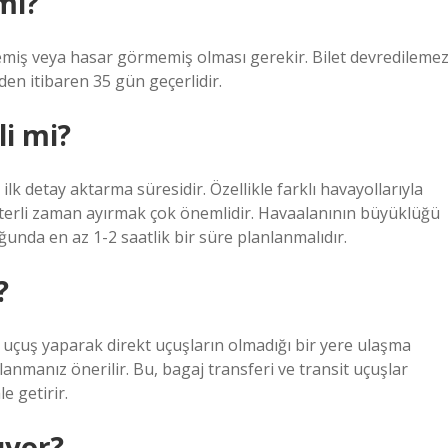
mı?
emiş veya hasar görmemiş olması gerekir. Bilet devredilemez
nden itibaren 35 gün geçerlidir.
li mi?
lk detay aktarma süresidir. Özellikle farklı havayollarıyla
eterli zaman ayırmak çok önemlidir. Havaalanının büyüklüğü
nda en az 1-2 saatlik bir süre planlanmalıdır.
?
la uçuş yaparak direkt uçuşların olmadığı bir yere ulaşma
llanmanız önerilir. Bu, bagaj transferi ve transit uçuşlar
e getirir.
uyor?