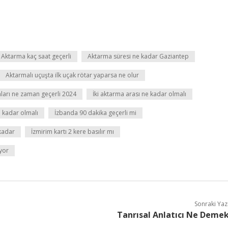
Aktarma kaç saat geçerli
Aktarma süresi ne kadar Gaziantep
Aktarmalı uçuşta ilk uçak rötar yaparsa ne olur
ları ne zaman geçerli 2024
İki aktarma arası ne kadar olmalı
 kadar olmalı
İzbanda 90 dakika geçerli mi
 kadar
İzmirim kartı 2 kere basılır mı
yor
Sonraki Yaz
Tanrısal Anlatıcı Ne Deme