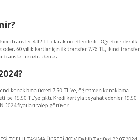
mir?
kinci transfer 4.42 TL olarak ücretlendirilir. Öğretmenler ilk
 öder. 60 yıllık kartlar için ilk transfer 7.76 TL, ikinci transfer
ir transfer ücreti ödemez.
 2024?
öğrenci konaklama ücreti 7,50 TL’ye, öğretmen konaklama
i ise 15,50 TL’ye çıktı. Kredi kartıyla seyahat edenler 19,50
 2024 fiyatları talep görüyor.
ESİ TOPLU TAŞIMA ÜCRETİ (KDV Dahil) Tarifesi 22.07.2024