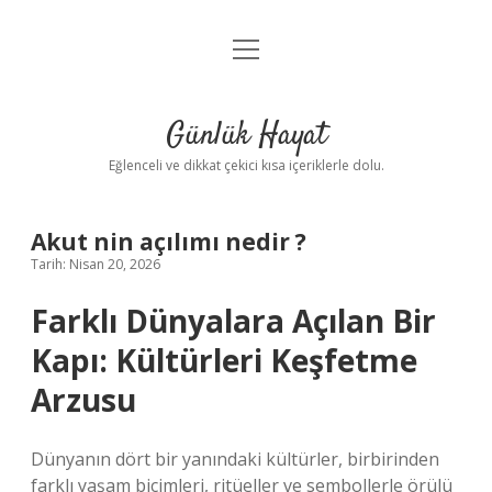
menüyü
Anasayfa
aç
Gizlilik Politikası
Günlük Hayat
Yasal Uyarı
Eğlenceli ve dikkat çekici kısa içeriklerle dolu.
Hakkımızda
Akut nin açılımı nedir ?
Tarih: Nisan 20, 2026
Farklı Dünyalara Açılan Bir
Kapı: Kültürleri Keşfetme
Arzusu
Dünyanın dört bir yanındaki kültürler, birbirinden
farklı yaşam biçimleri, ritüeller ve sembollerle örülü