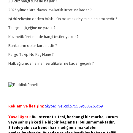
30. cüz hangi sure ile başlar ?
2025 yılında kira davası avukatlık ücreti ne kadar ?
İşi düzelteyim derken büsbütün bozmak deyiminin anlamı nedir ?
Tanışma çiçeğine ne yazılır ?
Kozmetik üretiminde hangi testler yapılır ?
Bankaların dolar kuru nedir ?
Kargo Takip No Kaç Hane ?
Halk eğitimden alınan sertifikalar ne kadar geçerli ?
Reklam ve İletişim:
Skype: live:.cid.575569c608265c69
Yasal Uyarı:
Bu internet sitesi, herhangi bir marka, kurum
veya şahıs şirketi ile hiçbir bağlantısı bulunmamaktadır.
Sitede yalnızca kendi hazırladığımız makaleler
paylaşılmaktadır. Burada yer alan içerikler haber niteliği