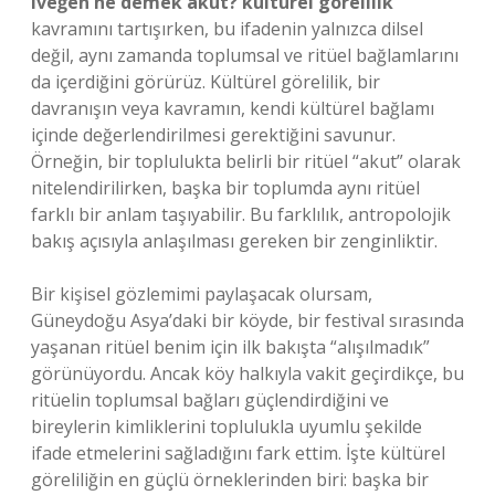
Iveğen ne demek akut? kültürel görelilik
kavramını tartışırken, bu ifadenin yalnızca dilsel
değil, aynı zamanda toplumsal ve ritüel bağlamlarını
da içerdiğini görürüz. Kültürel görelilik, bir
davranışın veya kavramın, kendi kültürel bağlamı
içinde değerlendirilmesi gerektiğini savunur.
Örneğin, bir toplulukta belirli bir ritüel “akut” olarak
nitelendirilirken, başka bir toplumda aynı ritüel
farklı bir anlam taşıyabilir. Bu farklılık, antropolojik
bakış açısıyla anlaşılması gereken bir zenginliktir.
Bir kişisel gözlemimi paylaşacak olursam,
Güneydoğu Asya’daki bir köyde, bir festival sırasında
yaşanan ritüel benim için ilk bakışta “alışılmadık”
görünüyordu. Ancak köy halkıyla vakit geçirdikçe, bu
ritüelin toplumsal bağları güçlendirdiğini ve
bireylerin kimliklerini toplulukla uyumlu şekilde
ifade etmelerini sağladığını fark ettim. İşte kültürel
göreliliğin en güçlü örneklerinden biri: başka bir