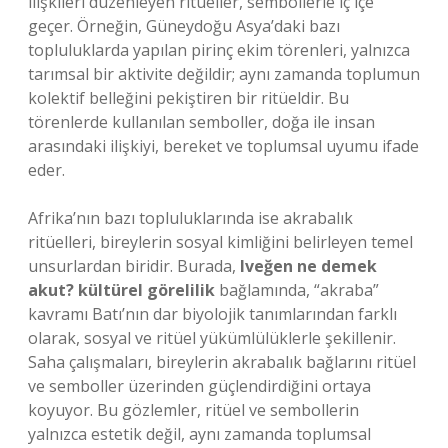
ilişkileri düzenleyen ritüeller, sembollerle iç içe
geçer. Örneğin, Güneydoğu Asya’daki bazı
topluluklarda yapılan pirinç ekim törenleri, yalnızca
tarımsal bir aktivite değildir; aynı zamanda toplumun
kolektif belleğini pekiştiren bir ritüeldir. Bu
törenlerde kullanılan semboller, doğa ile insan
arasındaki ilişkiyi, bereket ve toplumsal uyumu ifade
eder.
Afrika’nın bazı topluluklarında ise akrabalık
ritüelleri, bireylerin sosyal kimliğini belirleyen temel
unsurlardan biridir. Burada,
Iveğen ne demek
akut? kültürel görelilik
bağlamında, “akraba”
kavramı Batı’nın dar biyolojik tanımlarından farklı
olarak, sosyal ve ritüel yükümlülüklerle şekillenir.
Saha çalışmaları, bireylerin akrabalık bağlarını ritüel
ve semboller üzerinden güçlendirdiğini ortaya
koyuyor. Bu gözlemler, ritüel ve sembollerin
yalnızca estetik değil, aynı zamanda toplumsal