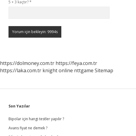
5 + 3 kaçtır?
*
https://dolmoney.com.tr
https://feya.com.tr
https://laka.com.tr
knight online
nttgame
Sitemap
Sidebar
Son Yazılar
Bipolar için hangi testler yapılır ?
Avans fiyat ne demek ?