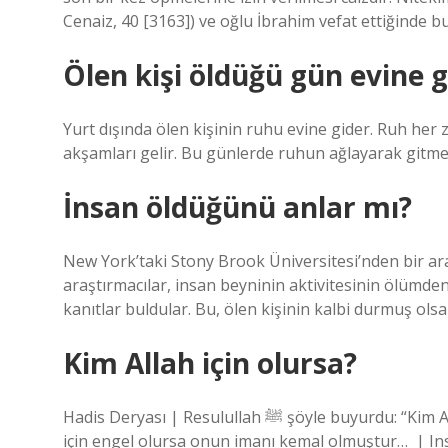
Cenaiz, 40 [3163]) ve oğlu İbrahim vefat ettiğinde bu
Ölen kişi öldüğü gün evine g
Yurt dışında ölen kişinin ruhu evine gider. Ruh her 
akşamları gelir. Bu günlerde ruhun ağlayarak gitmeme
İnsan öldüğünü anlar mı?
New York’taki Stony Brook Üniversitesi’nden bir ara
araştırmacılar, insan beyninin aktivitesinin ölümden
kanıtlar buldular. Bu, ölen kişinin kalbi durmuş ols
Kim Allah için olursa?
Hadis Deryası | ‎Resulullah ﷺ şöyle buyurdu: “Kim Allah için sever, Allah için buğz ederse, Allah için verir ve Allah
için engel olursa onun imanı kemal olmuştur… ‎ | I