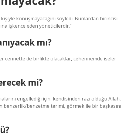
uşmayacak?
kişiyle konuşmayacağını söyledi. Bunlardan birincisi
lkına işkence eden yöneticilerdir.”
tanıyacak mı?
eler cennette de birlikte olacaklar, cehennemde iseler
erecek mi?
larını engellediği için, kendisinden razı olduğu Allah,
an benzerlik/benzetme terimi, görmek ile bir başkasını
mü?