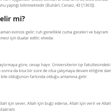
nu yaptığı bilinmektedir (Buhârî, Cenaiz, 43 [1303]).
elir mi?
zaman evinize gelir; ruh genellikle cuma geceleri ve bayram
si için dualar edilir; elveda.
ştırmaya göre, cevap hayır. Üniversitenin tıp fakültesindeki
 sonra da kısa bir süre de olsa çalışmaya devam ettiğine dai
a bile öldüğünün farkında olduğu anlamına gelir.
nstagram.