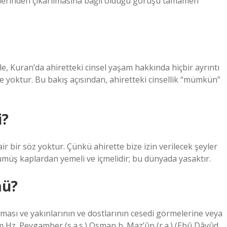
irlerinden çıkarılmasına bağlı olduğu görüşü tamamen
le, Kuran’da ahiretteki cinsel yaşam hakkında hiçbir ayrıntı
e yoktur. Bu bakış açısından, ahiretteki cinsellik “mümkün”
i?
air bir söz yoktur. Çünkü ahirette bize izin verilecek şeyler
ve gümüş kaplardan yemeli ve içmelidir; bu dünyada yasaktır.
mü?
ması ve yakınlarının ve dostlarının cesedi görmelerine veya
im Hz. Peygamber (s.a.s.) Osman b. Maz’ûn (r.a.) (Ebû Dâvûd,