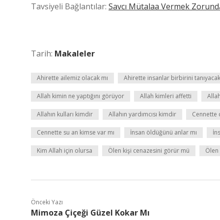
Tavsiyeli Bağlantılar:
Savcı Mütalaa Vermek Zorund
Tarih:
Makaleler
Ahirette ailemiz olacak mı
Ahirette insanlar birbirini tanıyaca
Allah kimin ne yaptığını görüyor
Allah kimleri affetti
Alla
Allahın kulları kimdir
Allahın yardımcısı kimdir
Cennette c
Cennette su an kimse var mı
İnsan öldüğünü anlar mı
İn
Kim Allah için olursa
Ölen kişi cenazesini görür mü
Ölen 
Önceki Yazı
Mimoza Çiçeği Güzel Kokar Mı