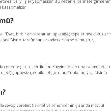
 etmesi ve iyi işler yapmasıdır. Bu nedenle, cennete girmenin
i kazanmalıdır.
 mü?
a, “Evet, birbirlerini tanırlar, tıpkı ağaç tepelerindeki kuşları
 Bu soru Bişr b. tarafından arkadaşlarına sorulmuştur.
a cennete gireceklerdir. İbn Kayyim -Allah ona rahmet etsin
 üç yıl) şüphesiz çok hikmet görülür. Çünkü bu yaş, kişinin
ı?
öyle cevap verelim: Cennet ve cehennemin şu anda mevcut