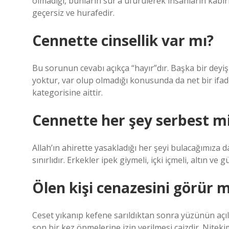
olmadığı, bunların sur’a üfürülerek insanların kab
geçersiz ve hurafedir.
Cennette cinsellik var mı?
Bu sorunun cevabı açıkça “hayır”dır. Başka bir deyiş
yoktur, var olup olmadığı konusunda da net bir ifad
kategorisine aittir.
Cennette her şey serbest m
Allah’ın ahirette yasakladığı her şeyi bulacağımıza d
sınırlıdır. Erkekler ipek giymeli, içki içmeli, altın 
Ölen kişi cenazesini görür 
Ceset yıkanıp kefene sarıldıktan sonra yüzünün açıl
son bir kez öpmelerine izin verilmesi caizdir. Nitek