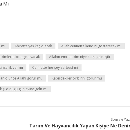
a Mı
k mı
Ahirette yaş kaç olacak
Allah cennette kendini gösterecek mi
h kimlerle konuşmayacak
Allahın emrine kim niye karşı gelmiştir
insellik var mı
Cennette her şey serbest mi
san ölünce Allahı görür mü
Kabirdekiler birbirini görür mü
kişi öldüğü gün evine gelir mi
Sonraki Yaz
Tarım Ve Hayvancılık Yapan Kişiye Ne Deni