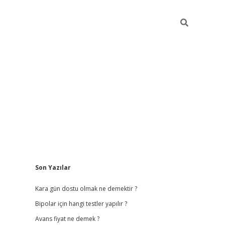
Sidebar
Son Yazılar
betci giriş
betexper.
Kara gün dostu olmak ne demektir ?
Bipolar için hangi testler yapılır ?
Avans fiyat ne demek ?