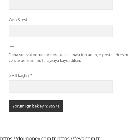
Web Sitesi
Daha sonraki yorumlarımda kullanılması için adım, e-posta adresim
ve site adresim bu tarayıcıya kaydedilsin.
5 + 3 kaçtır?
*
https://dolmoney.com.tr
https://feya.com.tr