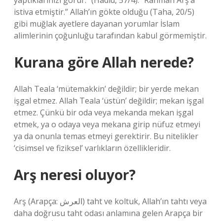
yaptıklarınızı görür.” (Hadid, 57/4). “Rahman Arş’a
istiva etmiştir.” Allah’ın gökte olduğu (Taha, 20/5)
gibi muğlak ayetlere dayanan yorumlar İslam
alimlerinin çoğunluğu tarafından kabul görmemiştir.
Kurana göre Allah nerede?
Allah Teala ‘mütemakkin’ değildir; bir yerde mekan
işgal etmez. Allah Teala ‘üstün’ değildir; mekan işgal
etmez. Çünkü bir oda veya mekanda mekan işgal
etmek, ya o odaya veya mekana girip nüfuz etmeyi
ya da onunla temas etmeyi gerektirir. Bu nitelikler
‘cisimsel ve fiziksel’ varlıkların özellikleridir.
Arş neresi oluyor?
Arş (Arapça: العرش) taht ve koltuk, Allah’ın tahtı veya
daha doğrusu taht odası anlamına gelen Arapça bir