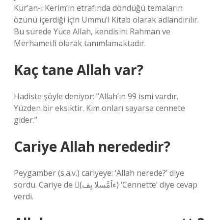
Kur’an-ı Kerim’in etrafında döndüğü temaların
özünü içerdiği için Ummu’l Kitab olarak adlandırılır.
Bu surede Yüce Allah, kendisini Rahman ve
Merhametli olarak tanımlamaktadır.
Kaç tane Allah var?
Hadiste şöyle deniyor: “Allah’ın 99 ismi vardır.
Yüzden bir eksiktir. Kim onları sayarsa cennete
gider.”
Cariye Allah nerededir?
Peygamber (s.a.v.) cariyeye: ‘Allah nerede?’ diye
sordu. Cariye de (ِءاَمَّسلا يِف) ‘Cennette’ diye cevap
verdi.