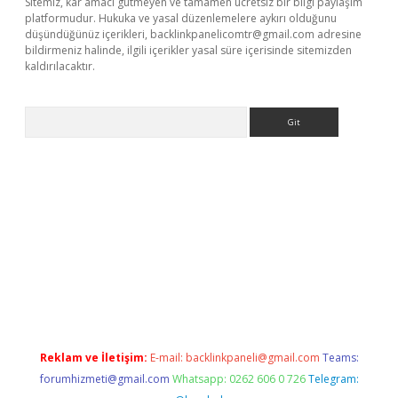
Sitemiz, kar amacı gütmeyen ve tamamen ücretsiz bir bilgi paylaşım
platformudur. Hukuka ve yasal düzenlemelere aykırı olduğunu
düşündüğünüz içerikleri,
backlinkpanelicomtr@gmail.com
adresine
bildirmeniz halinde, ilgili içerikler yasal süre içerisinde sitemizden
kaldırılacaktır.
Arama
xper.xyz
Reklam ve İletişim:
E-mail:
backlinkpaneli@gmail.com
Teams:
forumhizmeti@gmail.com
Whatsapp: 0262 606 0 726
Telegram: