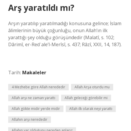
Arş yaratıldı mı?
Arşın yaratılıp yaratılmadığı konusuna gelince; İslam
âlimlerinin büyük çoğunluğu, onun Allah’ın ilk
yarattığı şey olduğu görüşündedir (Malatî, s. 102;
Dârimî, er-Redʿale’l-Merîsî, s. 437; Râzî, XXII, 14, 187).
Tarih:
Makaleler
4 Mezhebe göre Allah nerededir
Allah Arşa oturdu mu
Allah arşı ne zaman yarattı
Allah geleceği görebilir mi
Allah gökte midir yerde midir
Allah ilk olarak neyi yarattı
Allahın arşı nerededir
Allahın var olduğunu nereden anlarız