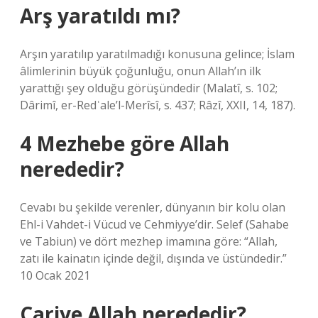
Arş yaratıldı mı?
Arşın yaratılıp yaratılmadığı konusuna gelince; İslam
âlimlerinin büyük çoğunluğu, onun Allah’ın ilk
yarattığı şey olduğu görüşündedir (Malatî, s. 102;
Dârimî, er-Redʿale’l-Merîsî, s. 437; Râzî, XXII, 14, 187).
4 Mezhebe göre Allah
nerededir?
Cevabı bu şekilde verenler, dünyanın bir kolu olan
Ehl-i Vahdet-i Vücud ve Cehmiyye’dir. Selef (Sahabe
ve Tabiun) ve dört mezhep imamına göre: “Allah,
zatı ile kainatın içinde değil, dışında ve üstündedir.”
10 Ocak 2021
Cariye Allah nerededir?