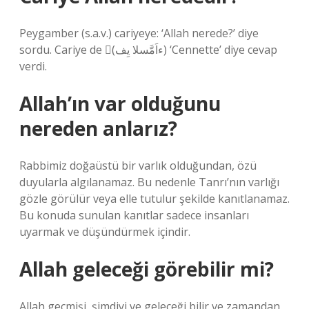
Peygamber (s.a.v.) cariyeye: ‘Allah nerede?’ diye
sordu. Cariye de (ِءاَمَّسلا يِف) ‘Cennette’ diye cevap
verdi.
Allah’ın var olduğunu
nereden anlarız?
Rabbimiz doğaüstü bir varlık olduğundan, özü
duyularla algılanamaz. Bu nedenle Tanrı’nın varlığı
gözle görülür veya elle tutulur şekilde kanıtlanamaz.
Bu konuda sunulan kanıtlar sadece insanları
uyarmak ve düşündürmek içindir.
Allah geleceği görebilir mi?
Allah geçmişi, şimdiyi ve geleceği bilir ve zamandan