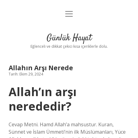
menüyü
Anasayfa
aç
Gizlilik Politikası
Günlük Hayat
Yasal Uyarı
Eğlenceli ve dikkat çekici kısa içeriklerle dolu.
Hakkımızda
Allahın Arşı Nerede
Tarih: Ekim 29, 2024
Allah’ın arşı
nerededir?
Cevap Metni. Hamd Allah’a mahsustur. Kuran,
Sünnet ve İslam Ümmeti’nin ilk Müslümanları, Yüce