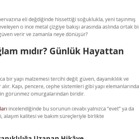
vazına eli değdiğinde hissettiği soğuklukla, yeni taşınmış
çeveleyen o ince metal çizgiye bakışı arasında aslında ortak bi
 güven verir ve zamanla neye dönüşür?
lam mıdır? Günlük Hayattan
bir yapı malzemesi tercihi değil; güven, dayanıklılık ve
lır. Kapı, pencere, cephe sistemleri gibi yapı elemanlarında
in görünmez omurgalarından biridir.
arı
incelendiğinde bu sorunun cevabı yalnızca “evet” ya da
i, alaşım kalitesi ve bakım süreçleriyle birlikte
anıklılığa Uzanan Hikâye