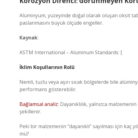
Korozyon Direnci: Görünmeyen Ko
Alüminyum, yüzeyinde doğal olarak oluşan oksit ta
paslanmasını büyük ölçüde engeller.
Kaynak
:
ASTM International – Aluminum Standards: [
İklim Koşullarının Rolü
Nemli, tuzlu veya aşırı sıcak bölgelerde bile alümi
performans gösterebilir.
Bağlamsal analiz
: Dayanıklılık, yalnızca malzemenin
şekillenir.
Peki bir malzemenin “dayanıklı” sayılması için kaç yıl
mü?