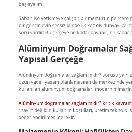
başlayalım.
Sabah işe yetişmeye çalışan bir memurun pencere per
bir gencin evin sessizliğinde ilk kez dış dünyayı çer
soru vardır: Bu çerçeve ne kadar dayanır, ne kadar
Alüminyum Doğramalar Sağ
Yapısal Gerçeğe
Alüminyum doğramalar sağlam mıdır? sorusu yalnızca 
uzun vadeli yaşam planlamasının da merkezinde yer a
kullanılan alüminyum doğramalar, modern mimarin
Alüminyum doğramalar sağlam mıdır? kritik kavraml
“hayır” değildir; kullanım koşulları, üretim teknolojis
değerlendirilmesi gerekir.
Malzemenin Kökeni: Hafiflikten Day