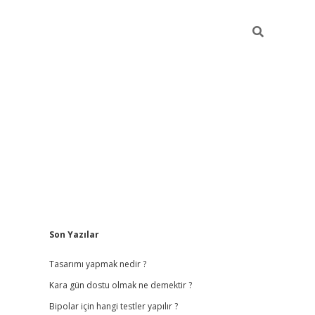
Sidebar
Son Yazılar
betci giriş
betexper.
Tasarımı yapmak nedir ?
Kara gün dostu olmak ne demektir ?
Bipolar için hangi testler yapılır ?