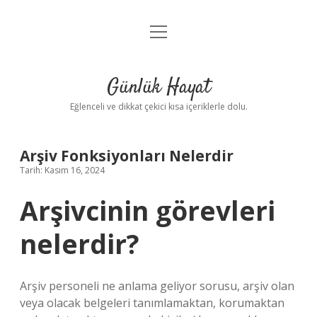
menüyü
Anasayfa
aç
Gizlilik Politikası
Günlük Hayat
Yasal Uyarı
Eğlenceli ve dikkat çekici kısa içeriklerle dolu.
Hakkımızda
Arşiv Fonksiyonları Nelerdir
Tarih: Kasım 16, 2024
Arşivcinin görevleri
nelerdir?
Arşiv personeli ne anlama geliyor sorusu, arşiv olan
veya olacak belgeleri tanımlamaktan, korumaktan