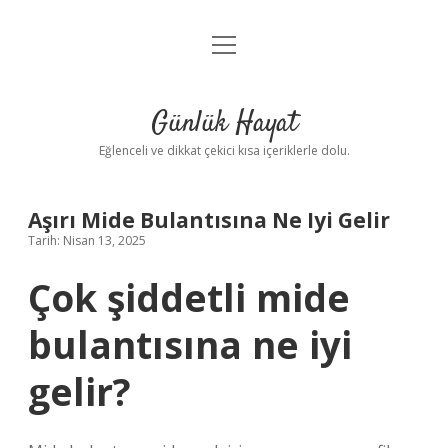
menüyü
Anasayfa
aç
Gizlilik Politikası
Günlük Hayat
Yasal Uyarı
Eğlenceli ve dikkat çekici kısa içeriklerle dolu.
Hakkımızda
Aşırı Mide Bulantısına Ne Iyi Gelir
Tarih: Nisan 13, 2025
Çok şiddetli mide
bulantısına ne iyi
gelir?