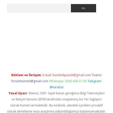
Arama
er.xyz
Reklam ve İletişim:
E-mail:
backlinkpaneli@gmail.com
Teams:
forumhizmeti@gmail.com
Whatsapp: 0262 606 0 726
Telegram:
@karabul
Yasal Uyarı:
Sitemiz, 5651 Sayılı Kanun gereğince Bilgi Teknolojileri
ve İletişim Kurumu (BTK) tarafından onaylanmış bir Yer Sağlayıcı
olarak hizmet vermektedir. Bu nedenle, sitedeki içerikleri proaktif
olarak denetleme veya araştırma yükümlülüğümüz bulunmamaktadır.