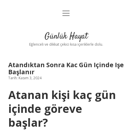
menüyü
Anasayfa
aç
Gizlilik Politikası
Günlük Hayat
Yasal Uyarı
Eğlenceli ve dikkat çekici kısa içeriklerle dolu.
Hakkımızda
Atandıktan Sonra Kac Gün Içinde Işe
Başlanır
Tarih: Kasım 3, 2024
Atanan kişi kaç gün
içinde göreve
başlar?