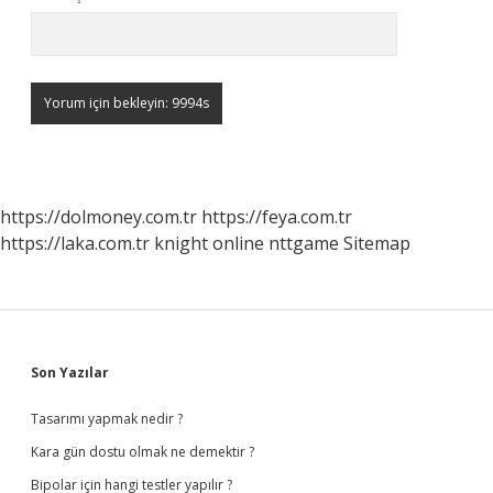
https://dolmoney.com.tr
https://feya.com.tr
https://laka.com.tr
knight online
nttgame
Sitemap
Sidebar
Son Yazılar
Tasarımı yapmak nedir ?
Kara gün dostu olmak ne demektir ?
Bipolar için hangi testler yapılır ?