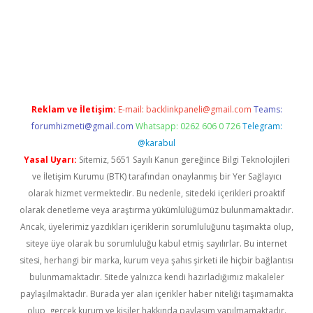
per.xyz
Reklam ve İletişim:
E-mail:
backlinkpaneli@gmail.com
Teams:
forumhizmeti@gmail.com
Whatsapp: 0262 606 0 726
Telegram:
@karabul
Yasal Uyarı:
Sitemiz, 5651 Sayılı Kanun gereğince Bilgi Teknolojileri
ve İletişim Kurumu (BTK) tarafından onaylanmış bir Yer Sağlayıcı
olarak hizmet vermektedir. Bu nedenle, sitedeki içerikleri proaktif
olarak denetleme veya araştırma yükümlülüğümüz bulunmamaktadır.
Ancak, üyelerimiz yazdıkları içeriklerin sorumluluğunu taşımakta olup,
siteye üye olarak bu sorumluluğu kabul etmiş sayılırlar. Bu internet
sitesi, herhangi bir marka, kurum veya şahıs şirketi ile hiçbir bağlantısı
bulunmamaktadır. Sitede yalnızca kendi hazırladığımız makaleler
paylaşılmaktadır. Burada yer alan içerikler haber niteliği taşımamakta
olup, gerçek kurum ve kişiler hakkında paylaşım yapılmamaktadır.