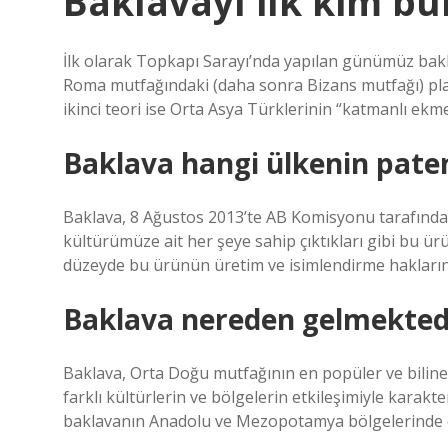
Baklavayı ilk kim bu
İlk olarak Topkapı Sarayı’nda yapılan günümüz bakla
Roma mutfağındaki (daha sonra Bizans mutfağı) pla
ikinci teori ise Orta Asya Türklerinin “katmanlı ekm
Baklava hangi ülkenin pate
Baklava, 8 Ağustos 2013’te AB Komisyonu tarafından T
kültürümüze ait her şeye sahip çıktıkları gibi bu ür
düzeyde bu ürünün üretim ve isimlendirme hakların
Baklava nereden gelmekted
Baklava, Orta Doğu mutfağının en popüler ve bilinen
farklı kültürlerin ve bölgelerin etkileşimiyle karakt
baklavanın Anadolu ve Mezopotamya bölgelerinde or