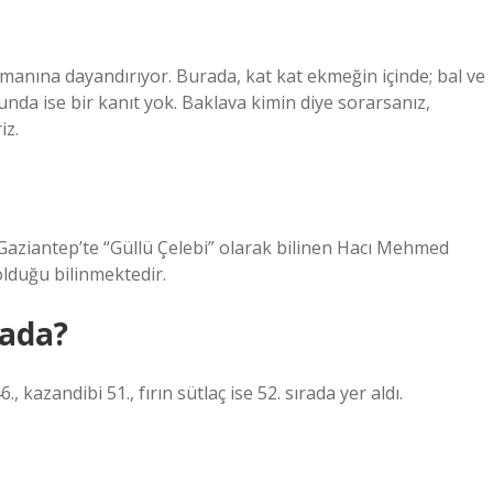
amanına dayandırıyor. Burada, kat kat ekmeğin içinde; bal ve
unda ise bir kanıt yok. Baklava kimin diye sorarsanız,
iz.
. Gaziantep’te “Güllü Çelebi” olarak bilinen Hacı Mehmed
olduğu bilinmektedir.
rada?
., kazandibi 51., fırın sütlaç ise 52. sırada yer aldı.