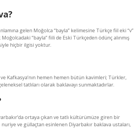
va?
nlamına gelen Moğolca “bayla” kelimesine Türkçe fiil eki “v”
ak Moğolcadaki “bayla” fiili de Eski Türkçeden ödünç alınmış
yle hiçbir ilgisi yoktur.
ve Kafkasya’nın hemen hemen bütün kavimleri; Türkler,
eleneksel tatlıları olarak baklavayı sunmaktadırlar.
?
arbakır’da ortaya çıkan ve tatlı kültürümüze giren bir
lü nuriye ve güllaçtan esinlenen Diyarbakır baklava ustaları,