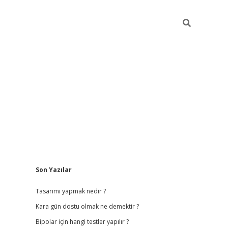
Sidebar
Son Yazılar
betci giriş
betexper.x
Tasarımı yapmak nedir ?
Kara gün dostu olmak ne demektir ?
Bipolar için hangi testler yapılır ?