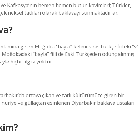
ve Kafkasya’nın hemen hemen bütün kavimleri; Türkler,
eleneksel tatlıları olarak baklavayı sunmaktadırlar.
va?
nlamına gelen Moğolca “bayla” kelimesine Türkçe fiil eki “v”
ak Moğolcadaki “bayla” fiili de Eski Türkçeden ödünç alınmış
yle hiçbir ilgisi yoktur.
arbakır’da ortaya çıkan ve tatlı kültürümüze giren bir
lü nuriye ve güllaçtan esinlenen Diyarbakır baklava ustaları,
 kim?