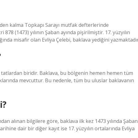
nden kalma Topkapı Sarayı mutfak defterlerinde
878 (1473) yılının Şaban ayında pişirilmiştir. 17. yüzyılın
ğında misafir olan Evliya Çelebi, baklava yediğini yazmaktadır
?
i tatlardan biridir. Baklava, bu bölgenin hemen hemen tüm
klarında mevcuttur. Bu nedenle, tüm bu uluslar baklavanın
i?
n alınan bilgilere göre, baklava ilk kez 1473 yılında Şaban
rihine dair bir diğer kayıt ise 17. yüzyılın ortalarında Evliya