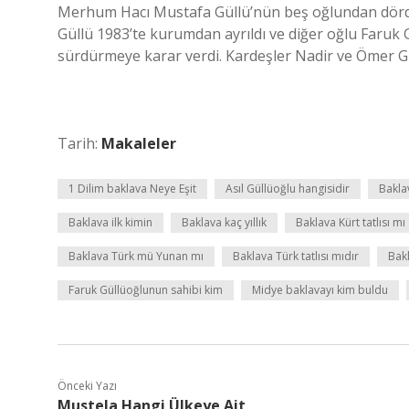
Merhum Hacı Mustafa Güllü’nün beş oğlundan dördü
Güllü 1983’te kurumdan ayrıldı ve diğer oğlu Faruk
sürdürmeye karar verdi. Kardeşler Nadir ve Ömer G
Tarih:
Makaleler
1 Dilim baklava Neye Eşit
Asıl Güllüoğlu hangisidir
Bakla
Baklava ilk kimin
Baklava kaç yıllık
Baklava Kürt tatlısı mı
Baklava Türk mü Yunan mı
Baklava Türk tatlısı mıdır
Bak
Faruk Güllüoğlunun sahibi kim
Midye baklavayı kim buldu
Önceki Yazı
Mustela Hangi Ülkeye Ait