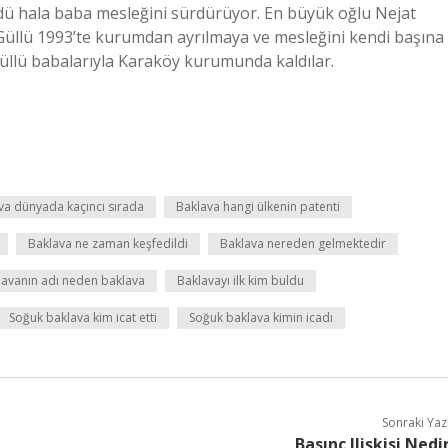
 hala baba mesleğini sürdürüyor. En büyük oğlu Nejat
 Güllü 1993’te kurumdan ayrılmaya ve mesleğini kendi başına
üllü babalarıyla Karaköy kurumunda kaldılar.
va dünyada kaçıncı sırada
Baklava hangi ülkenin patenti
Baklava ne zaman keşfedildi
Baklava nereden gelmektedir
lavanın adı neden baklava
Baklavayı ilk kim buldu
Soğuk baklava kim icat etti
Soğuk baklava kimin icadı
Sonraki Yaz
Basınç Ilişkisi Nedi