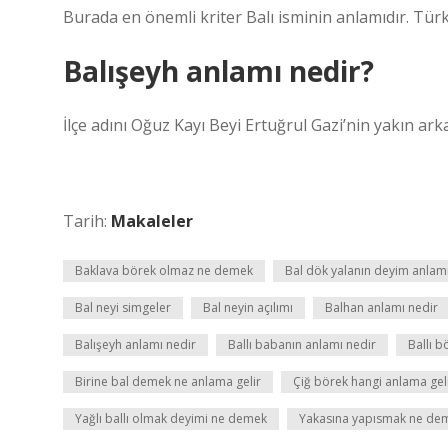
Burada en önemli kriter Balı isminin anlamıdır. Türk
Balışeyh anlamı nedir?
İlçe adını Oğuz Kayı Beyi Ertuğrul Gazi’nin yakın arka
Tarih:
Makaleler
Baklava börek olmaz ne demek
Bal dök yalanın deyim anlam
Bal neyi simgeler
Bal neyin açılımı
Balhan anlamı nedir
Balışeyh anlamı nedir
Ballı babanın anlamı nedir
Ballı 
Birine bal demek ne anlama gelir
Çiğ börek hangi anlama gel
Yağlı ballı olmak deyimi ne demek
Yakasına yapısmak ne de