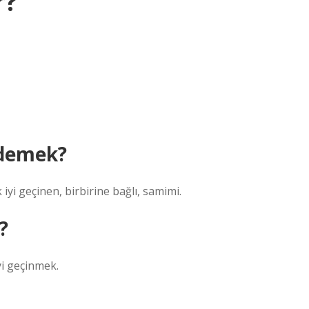
r?
 demek?
i geçinen, birbirine bağlı, samimi.
?
i geçinmek.