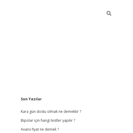
Sidebar
Son Yazılar
betci giriş
betexper.
Kara gün dostu olmak ne demektir ?
Bipolar için hangi testler yapılır ?
Avans fiyat ne demek ?