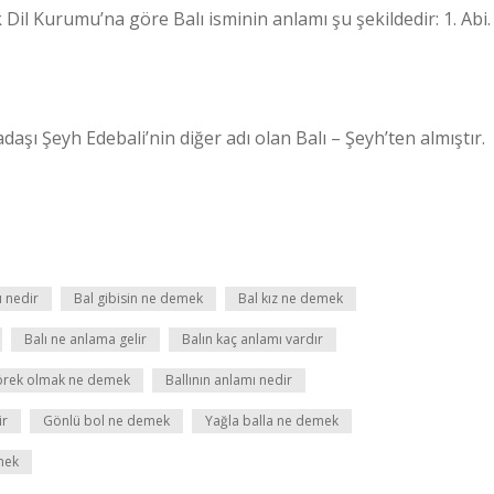
 Dil Kurumu’na göre Balı isminin anlamı şu şekildedir: 1. Abi.
daşı Şeyh Edebali’nin diğer adı olan Balı – Şeyh’ten almıştır.
ı nedir
Bal gibisin ne demek
Bal kız ne demek
Balı ne anlama gelir
Balın kaç anlamı vardır
börek olmak ne demek
Ballının anlamı nedir
ir
Gönlü bol ne demek
Yağla balla ne demek
mek