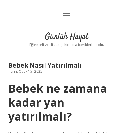
menüyü
Anasayfa
aç
Gizlilik Politikası
Günlük Hayat
Yasal Uyarı
Eğlenceli ve dikkat çekici kısa içeriklerle dolu.
Hakkımızda
Bebek Nasıl Yatırılmalı
Tarih: Ocak 15, 2025
Bebek ne zamana
kadar yan
yatırılmalı?