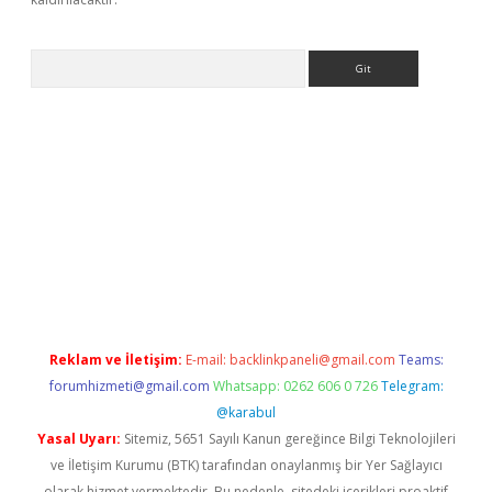
Arama
er.xyz
Reklam ve İletişim:
E-mail:
backlinkpaneli@gmail.com
Teams:
forumhizmeti@gmail.com
Whatsapp: 0262 606 0 726
Telegram:
@karabul
Yasal Uyarı:
Sitemiz, 5651 Sayılı Kanun gereğince Bilgi Teknolojileri
ve İletişim Kurumu (BTK) tarafından onaylanmış bir Yer Sağlayıcı
olarak hizmet vermektedir. Bu nedenle, sitedeki içerikleri proaktif