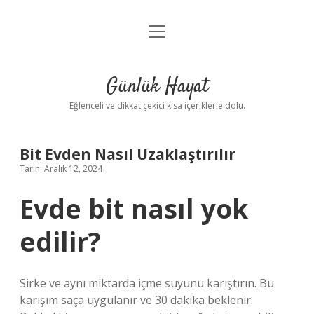
menüyü
Anasayfa
aç
Gizlilik Politikası
Günlük Hayat
Yasal Uyarı
Eğlenceli ve dikkat çekici kısa içeriklerle dolu.
Hakkımızda
Bit Evden Nasıl Uzaklaştırılır
Tarih: Aralık 12, 2024
Evde bit nasıl yok
edilir?
Sirke ve aynı miktarda içme suyunu karıştırın. Bu
karışım saça uygulanır ve 30 dakika beklenir.