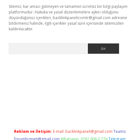
Sitemiz, kar amacı gütmeyen ve tamamen ücretsiz bir bilgi paylaşım
platformudur. Hukuka ve yasal düzenlemelere aykırı olduğunu
düşündüğünüz içerikleri,
backlinkpanelicomtr@gmail.com
adresine
bildirmeniz halinde, ilgili içerikler yasal süre içerisinde sitemizden
kaldırılacaktır.
Arama
er.xyz
Reklam ve İletişim:
E-mail:
backlinkpaneli@gmail.com
Teams:
forumhizmeti@gmail.com
Whatsapp: 0262 606 0 726
Telegram: