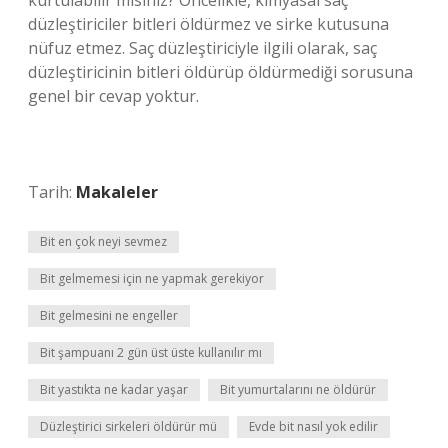
kurtulabilir misiniz? Öncelikle, kimyasal saç
düzleştiriciler bitleri öldürmez ve sirke kutusuna
nüfuz etmez. Saç düzleştiriciyle ilgili olarak, saç
düzleştiricinin bitleri öldürüp öldürmediği sorusuna
genel bir cevap yoktur.
Tarih:
Makaleler
Bit en çok neyi sevmez
Bit gelmemesi için ne yapmak gerekiyor
Bit gelmesini ne engeller
Bit şampuanı 2 gün üst üste kullanılır mı
Bit yastıkta ne kadar yaşar
Bit yumurtalarını ne öldürür
Düzleştirici sirkeleri öldürür mü
Evde bit nasıl yok edilir