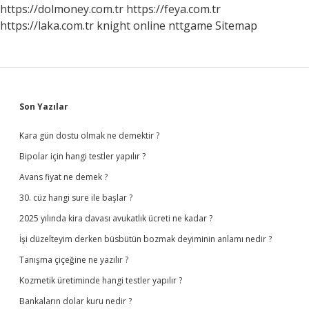
https://dolmoney.com.tr
https://feya.com.tr
https://laka.com.tr
knight online
nttgame
Sitemap
Sidebar
Son Yazılar
Kara gün dostu olmak ne demektir ?
Bipolar için hangi testler yapılır ?
Avans fiyat ne demek ?
30. cüz hangi sure ile başlar ?
2025 yılında kira davası avukatlık ücreti ne kadar ?
İşi düzelteyim derken büsbütün bozmak deyiminin anlamı nedir ?
Tanışma çiçeğine ne yazılır ?
Kozmetik üretiminde hangi testler yapılır ?
Bankaların dolar kuru nedir ?