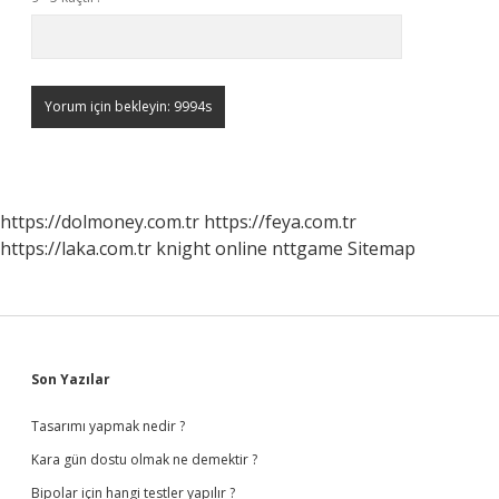
https://dolmoney.com.tr
https://feya.com.tr
https://laka.com.tr
knight online
nttgame
Sitemap
Sidebar
Son Yazılar
Tasarımı yapmak nedir ?
Kara gün dostu olmak ne demektir ?
Bipolar için hangi testler yapılır ?