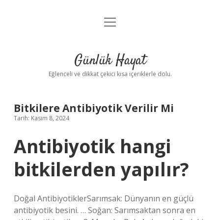
menüyü
Anasayfa
aç
Gizlilik Politikası
Günlük Hayat
Yasal Uyarı
Eğlenceli ve dikkat çekici kısa içeriklerle dolu.
Hakkımızda
Bitkilere Antibiyotik Verilir Mi
Tarih: Kasım 8, 2024
Antibiyotik hangi
bitkilerden yapılır?
Doğal AntibiyotiklerSarımsak: Dünyanın en güçlü
antibiyotik besini. … Soğan: Sarımsaktan sonra en