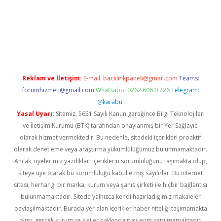
er.xyz
Reklam ve İletişim:
E-mail:
backlinkpaneli@gmail.com
Teams:
forumhizmeti@gmail.com
Whatsapp: 0262 606 0 726
Telegram:
@karabul
Yasal Uyarı:
Sitemiz, 5651 Sayılı Kanun gereğince Bilgi Teknolojileri
ve İletişim Kurumu (BTK) tarafından onaylanmış bir Yer Sağlayıcı
olarak hizmet vermektedir. Bu nedenle, sitedeki içerikleri proaktif
olarak denetleme veya araştırma yükümlülüğümüz bulunmamaktadır.
Ancak, üyelerimiz yazdıkları içeriklerin sorumluluğunu taşımakta olup,
siteye üye olarak bu sorumluluğu kabul etmiş sayılırlar. Bu internet
sitesi, herhangi bir marka, kurum veya şahıs şirketi ile hiçbir bağlantısı
bulunmamaktadır. Sitede yalnızca kendi hazırladığımız makaleler
paylaşılmaktadır. Burada yer alan içerikler haber niteliği taşımamakta
olup, gerçek kurum ve kişiler hakkında paylaşım yapılmamaktadır.