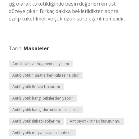
çiğ olarak tüketildiğinde besin değerleri en üst
düzeye çıkar. Birkaç dakika bekletildikten sonra
ezilip tüketilmeli ve çok uzun süre pişirilmemelidir.
Tarih:
Makaleler
Amoklavin ve Augmentin aynı mı
Antibiyotik 1 saat erken icilirse ne olur
Antibiyotik florayı bozar mı
Antibiyotik hangi bitkilerden yapılır
Antibiyotik hangi durumlarda kullanılır
Antibiyotik iltihabı söker mi
Antibiyotik iltihap kurutur mu
Antibiyotik meyve suyuna katılır mı