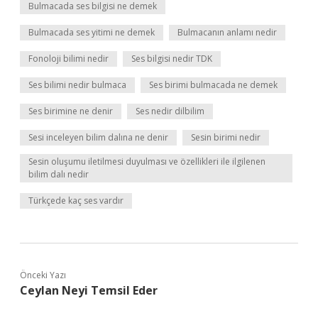
Bulmacada ses bilgisi ne demek
Bulmacada ses yitimi ne demek
Bulmacanın anlamı nedir
Fonoloji bilimi nedir
Ses bilgisi nedir TDK
Ses bilimi nedir bulmaca
Ses birimi bulmacada ne demek
Ses birimine ne denir
Ses nedir dilbilim
Sesi inceleyen bilim dalına ne denir
Sesin birimi nedir
Sesin oluşumu iletilmesi duyulması ve özellikleri ile ilgilenen
bilim dalı nedir
Türkçede kaç ses vardır
Önceki Yazı
Ceylan Neyi Temsil Eder