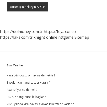
https://dolmoney.com.tr
https://feya.com.tr
https://laka.com.tr
knight online
nttgame
Sitemap
Sidebar
Son Yazılar
Kara gün dostu olmak ne demektir ?
Bipolar için hangi testler yapılır ?
Avans fiyat ne demek ?
30. cüz hangi sure ile başlar ?
2025 yılında kira davası avukatlık ücreti ne kadar ?