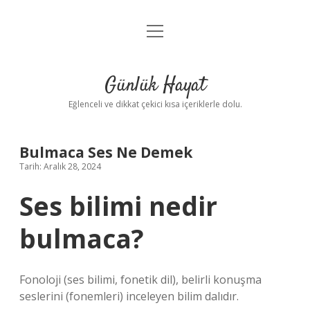
menüyü
Anasayfa
aç
Gizlilik Politikası
Günlük Hayat
Yasal Uyarı
Eğlenceli ve dikkat çekici kısa içeriklerle dolu.
Hakkımızda
Bulmaca Ses Ne Demek
Tarih: Aralık 28, 2024
Ses bilimi nedir
bulmaca?
Fonoloji (ses bilimi, fonetik dil), belirli konuşma
seslerini (fonemleri) inceleyen bilim dalıdır.