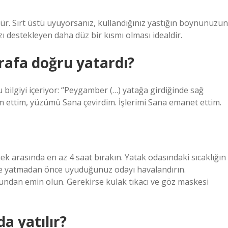
ür. Sırt üstü uyuyorsanız, kullandığınız yastığın boynunuzun
ızı destekleyen daha düz bir kısmı olması idealdir.
afa doğru yatardı?
şu bilgiyi içeriyor: “Peygamber (…) yatağa girdiğinde sağ
lim ettim, yüzümü Sana çevirdim. İşlerimi Sana emanet ettim.
ek arasında en az 4 saat bırakın. Yatak odasındaki sıcaklığın
ve yatmadan önce uyuduğunuz odayı havalandırın.
undan emin olun. Gerekirse kulak tıkacı ve göz maskesi
a yatılır?