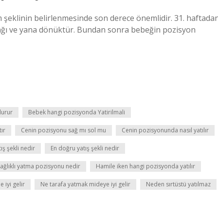
 şeklinin belirlenmesinde son derece önemlidir. 31. haftada
aşağı ve yana dönüktür. Bundan sonra bebeğin pozisyon
durur
Bebek hangi pozisyonda Yatirilmali
ır
Cenin pozisyonu sağ mı sol mu
Cenin pozisyonunda nasıl yatılır
ış şekli nedir
En doğru yatış şekli nedir
sağlıklı yatma pozisyonu nedir
Hamile iken hangi pozisyonda yatılır
 iyi gelir
Ne tarafa yatmak mideye iyi gelir
Neden sırtüstü yatılmaz