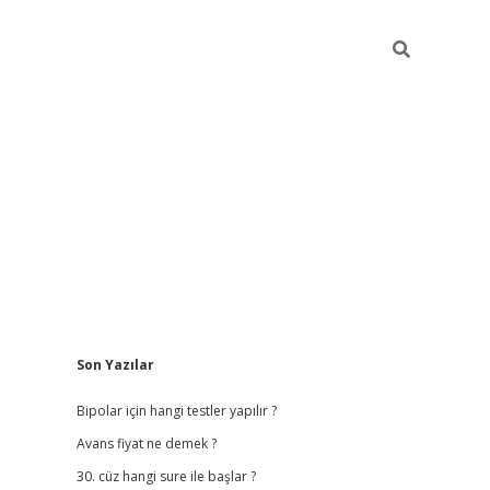
Sidebar
Son Yazılar
betci giriş
betexper.
Bipolar için hangi testler yapılır ?
Avans fiyat ne demek ?
30. cüz hangi sure ile başlar ?