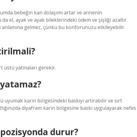
durumda bebeğin kan dolaşımı artar ve annenin
da el, ayak ve ayak bileklerindeki ödem ve şişliği azaltır.
ği anlamına gelmez, çünkü bu konforunuzu etkileyebilir.
irilmali?
rt üstü yatmaları gerekir.
ü yatamaz?
üstü uyumak karın bölgesindeki baskıyı artırabilir ve sırt
yattığınızda diyafram karın bölgesine baskı uygulayarak nefes
 pozisyonda durur?