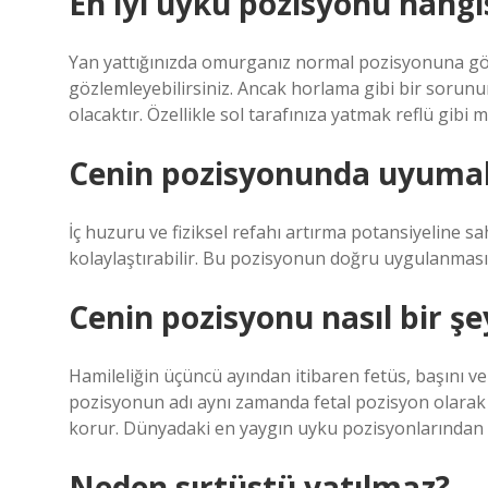
En iyi uyku pozisyonu hangi
Yan yattığınızda omurganız normal pozisyonuna göre uz
gözlemleyebilirsiniz. Ancak horlama gibi bir sorunu
olacaktır. Özellikle sol tarafınıza yatmak reflü gibi
Cenin pozisyonunda uyumak 
İç huzuru ve fiziksel refahı artırma potansiyeline s
kolaylaştırabilir. Bu pozisyonun doğru uygulanması
Cenin pozisyonu nasıl bir şe
Hamileliğin üçüncü ayından itibaren fetüs, başını v
pozisyonun adı aynı zamanda fetal pozisyon olarak d
korur. Dünyadaki en yaygın uyku pozisyonlarından b
Neden sırtüstü yatılmaz?