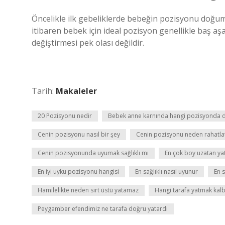
Öncelikle ilk gebeliklerde bebeğin pozisyonu doğum
itibaren bebek için ideal pozisyon genellikle baş 
değiştirmesi pek olası değildir.
Tarih:
Makaleler
20 Pozisyonu nedir
Bebek anne karnında hangi pozisyonda 
Cenin pozisyonu nasıl bir şey
Cenin pozisyonu neden rahatlat
Cenin pozisyonunda uyumak sağlıklı mı
En çok boy uzatan yat
En iyi uyku pozisyonu hangisi
En sağlıklı nasıl uyunur
En 
Hamilelikte neden sırt üstü yatamaz
Hangi tarafa yatmak kalbe
Peygamber efendimiz ne tarafa doğru yatardı