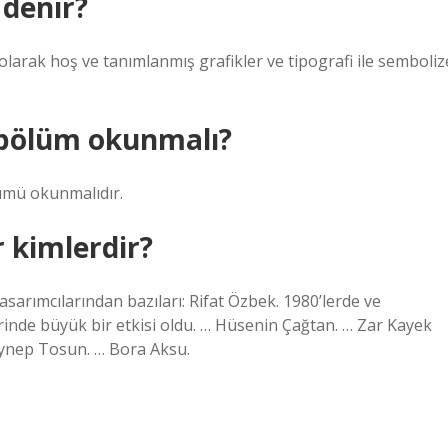
 denir?
larak hoş ve tanımlanmış grafikler ve tipografi ile semboliz
 bölüm okunmalı?
lümü okunmalıdır.
r kimlerdir?
sarımcılarından bazıları: Rifat Özbek. 1980’lerde ve
inde büyük bir etkisi oldu. … Hüsenin Çağtan. … Zar Kayek
Zeynep Tosun. … Bora Aksu.