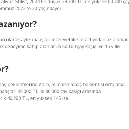
ı alıyor. Stilist, 2024 En düşük 29.700 TL, en yüksek 60.700 ça
 Temmuz 2023’te 30 yaşındaydı.
azanıyor?
 olarak aylık maaşları inceleyebilirsiniz. 1 yıldan az olanlar
llık deneyime sahip olanlar 35.500.00 çay kaşığı ve 15 yıllık
or?
 maaş beklentilerine göre, mimarın maaş beklentisi ortalama
maaşları 45.000 TL ile 80.000 çay kaşığı arasında
rik 40.200 TL, en yüksek 145 ise.