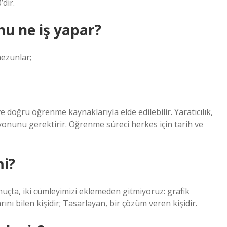
’dir.
nu ne iş yapar?
mezunlar;
 doğru öğrenme kaynaklarıyla elde edilebilir. Yaratıcılık,
syonunu gerektirir. Öğrenme süreci herkes için tarih ve
mi?
nuçta, iki cümleyimizi eklemeden gitmiyoruz: grafik
ını bilen kişidir; Tasarlayan, bir çözüm veren kişidir.