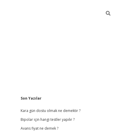
Sidebar
Son Yazılar
betci giriş
betexper.
Kara gün dostu olmak ne demektir ?
Bipolar için hangi testler yapılır ?
Avans fiyat ne demek ?