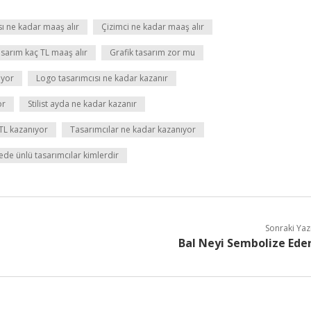
ı ne kadar maaş alır
Çizimci ne kadar maaş alır
asarım kaç TL maaş alır
Grafik tasarım zor mu
ıyor
Logo tasarımcısı ne kadar kazanır
or
Stilist ayda ne kadar kazanır
 TL kazanıyor
Tasarımcılar ne kadar kazanıyor
ede ünlü tasarımcılar kimlerdir
Sonraki Yaz
Bal Neyi Sembolize Ede