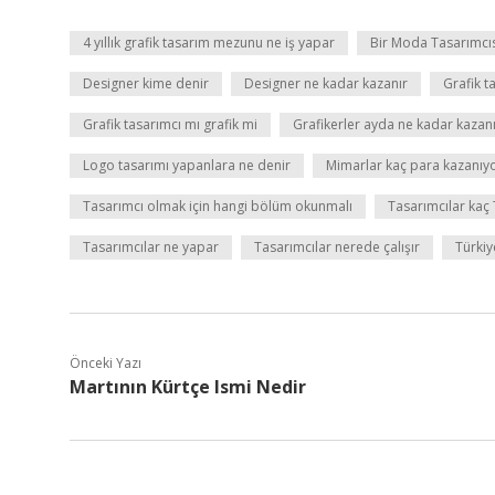
4 yıllık grafik tasarım mezunu ne iş yapar
Bir Moda Tasarımcıs
Designer kime denir
Designer ne kadar kazanır
Grafik t
Grafik tasarımcı mı grafik mi
Grafikerler ayda ne kadar kazan
Logo tasarımı yapanlara ne denir
Mimarlar kaç para kazanıy
Tasarımcı olmak için hangi bölüm okunmalı
Tasarımcılar kaç
Tasarımcılar ne yapar
Tasarımcılar nerede çalışır
Türkiy
Önceki Yazı
Martının Kürtçe Ismi Nedir