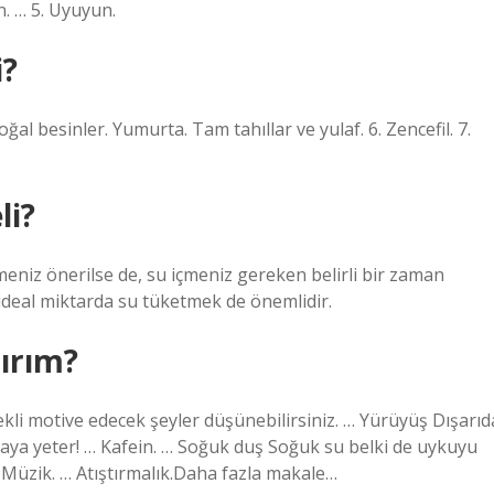
. … 5. Uyuyun.
i?
al besinler. Yumurta. Tam tahıllar ve yulaf. 6. Zencefil. 7.
li?
niz önerilse de, su içmeniz gereken belirli bir zaman
ideal miktarda su tüketmek de önemlidir.
ırım?
kli motive edecek şeyler düşünebilirsiniz. … Yürüyüş Dışarıd
maya yeter! … Kafein. … Soğuk duş Soğuk su belki de uykuyu
… Müzik. … Atıştırmalık.Daha fazla makale…