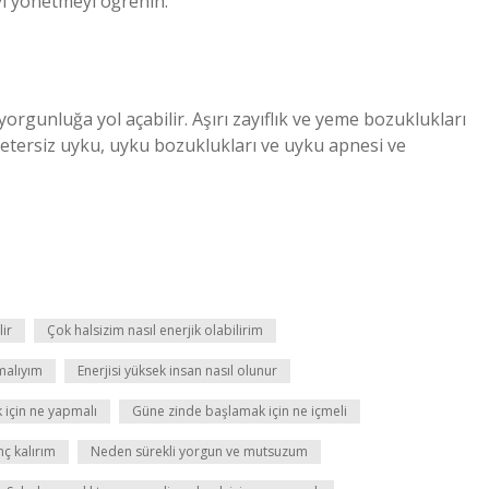
iyi yönetmeyi öğrenin.
 yorgunluğa yol açabilir. Aşırı zayıflık ve yeme bozuklukları
Yetersiz uyku, uyku bozuklukları ve uyku apnesi ve
lir
Çok halsizim nasıl enerjik olabilirim
malıyım
Enerjisi yüksek insan nasıl olunur
 için ne yapmalı
Güne zinde başlamak için ne içmeli
ç kalırım
Neden sürekli yorgun ve mutsuzum