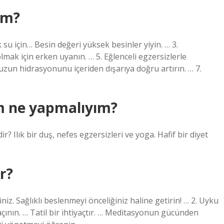
ım?
ık su için… Besin değeri yüksek besinler yiyin. … 3.
mak için erken uyanın. … 5. Eğlenceli egzersizlerle
uzun hidrasyonunu içeriden dışarıya doğru artırın. … 7.
m ne yapmalıyım?
r? Ilık bir duş, nefes egzersizleri ve yoga. Hafif bir diyet
r?
niz. Sağlıklı beslenmeyi önceliğiniz haline getirin! … 2. Uyku
çının. … Tatil bir ihtiyaçtır. … Meditasyonun gücünden