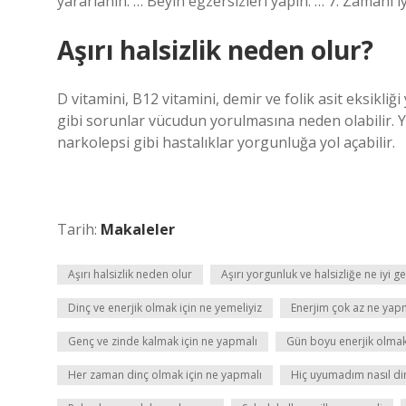
yararlanın. … Beyin egzersizleri yapın. … 7. Zamanı 
Aşırı halsizlik neden olur?
D vitamini, B12 vitamini, demir ve folik asit eksikliği
gibi sorunlar vücudun yorulmasına neden olabilir. 
narkolepsi gibi hastalıklar yorgunluğa yol açabilir.
Tarih:
Makaleler
Aşırı halsizlik neden olur
Aşırı yorgunluk ve halsizliğe ne iyi ge
Dinç ve enerjik olmak için ne yemeliyiz
Enerjim çok az ne yap
Genç ve zinde kalmak için ne yapmalı
Gün boyu enerjik olmak
Her zaman dinç olmak için ne yapmalı
Hiç uyumadım nasıl din