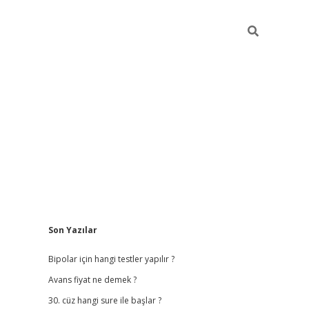
Sidebar
Son Yazılar
betci giriş
betexper
Bipolar için hangi testler yapılır ?
Avans fiyat ne demek ?
30. cüz hangi sure ile başlar ?