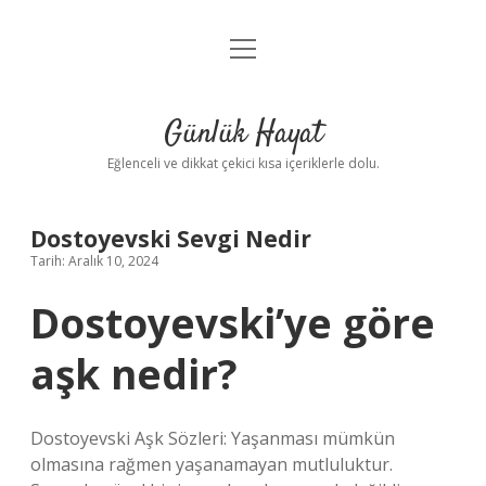
menüyü
Anasayfa
aç
Gizlilik Politikası
Günlük Hayat
Yasal Uyarı
Eğlenceli ve dikkat çekici kısa içeriklerle dolu.
Hakkımızda
Dostoyevski Sevgi Nedir
Tarih: Aralık 10, 2024
Dostoyevski’ye göre
aşk nedir?
Dostoyevski Aşk Sözleri: Yaşanması mümkün
olmasına rağmen yaşanamayan mutluluktur.