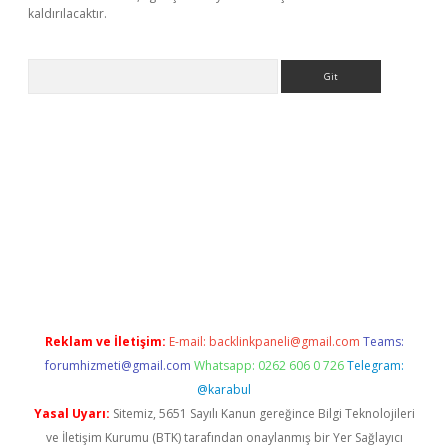
kaldırılacaktır.
Arama
per.xyz
Reklam ve İletişim:
E-mail:
backlinkpaneli@gmail.com
Teams:
forumhizmeti@gmail.com
Whatsapp: 0262 606 0 726
Telegram:
@karabul
Yasal Uyarı:
Sitemiz, 5651 Sayılı Kanun gereğince Bilgi Teknolojileri
ve İletişim Kurumu (BTK) tarafından onaylanmış bir Yer Sağlayıcı