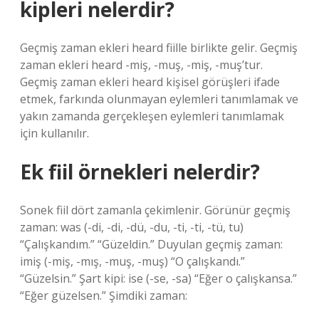
kipleri nelerdir?
Geçmiş zaman ekleri heard fiille birlikte gelir. Geçmiş
zaman ekleri heard -miş, -muş, -miş, -muş’tur.
Geçmiş zaman ekleri heard kişisel görüşleri ifade
etmek, farkında olunmayan eylemleri tanımlamak ve
yakın zamanda gerçekleşen eylemleri tanımlamak
için kullanılır.
Ek fiil örnekleri nelerdir?
Sonek fiil dört zamanla çekimlenir. Görünür geçmiş
zaman: was (-di, -di, -dü, -du, -ti, -ti, -tü, tu)
“Çalışkandım.” “Güzeldin.” Duyulan geçmiş zaman:
imiş (-miş, -mış, -muş, -muş) “O çalışkandı.”
“Güzelsin.” Şart kipi: ise (-se, -sa) “Eğer o çalışkansa.”
“Eğer güzelsen.” Şimdiki zaman: