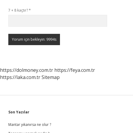
7 + 8 kaçtır?
*
https://dolmoney.com.tr
https://feya.com.tr
https://laka.com.tr
Sitemap
Sidebar
Son Yazılar
Mantar yıkanırsa ne olur ?