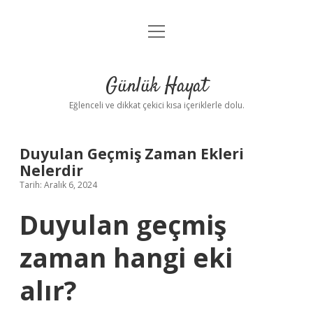
menüyü
Anasayfa
aç
Gizlilik Politikası
Günlük Hayat
Yasal Uyarı
Eğlenceli ve dikkat çekici kısa içeriklerle dolu.
Hakkımızda
Duyulan Geçmiş Zaman Ekleri
Nelerdir
Tarih: Aralık 6, 2024
Duyulan geçmiş
zaman hangi eki
alır?