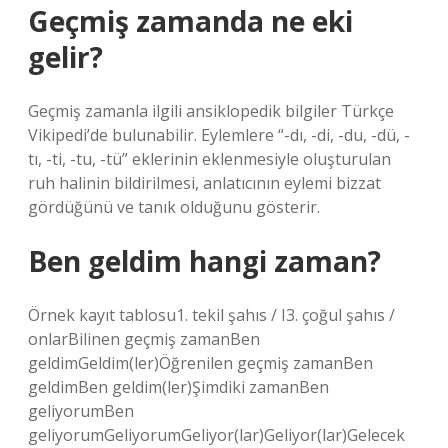
Geçmiş zamanda ne eki
gelir?
Geçmiş zamanla ilgili ansiklopedik bilgiler Türkçe
Vikipedi’de bulunabilir. Eylemlere “-dı, -di, -du, -dü, -
tı, -ti, -tu, -tü” eklerinin eklenmesiyle oluşturulan
ruh halinin bildirilmesi, anlatıcının eylemi bizzat
gördüğünü ve tanık olduğunu gösterir.
Ben geldim hangi zaman?
Örnek kayıt tablosu1. tekil şahıs / I3. çoğul şahıs /
onlarBilinen geçmiş zamanBen
geldimGeldim(ler)Öğrenilen geçmiş zamanBen
geldimBen geldim(ler)Şimdiki zamanBen
geliyorumBen
geliyorumGeliyorumGeliyor(lar)Geliyor(lar)Gelecek