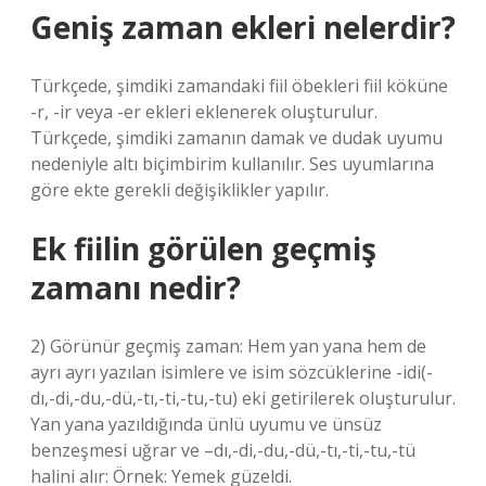
Geniş zaman ekleri nelerdir?
Türkçede, şimdiki zamandaki fiil öbekleri fiil köküne
-r, -ir veya -er ekleri eklenerek oluşturulur.
Türkçede, şimdiki zamanın damak ve dudak uyumu
nedeniyle altı biçimbirim kullanılır. Ses uyumlarına
göre ekte gerekli değişiklikler yapılır.
Ek fiilin görülen geçmiş
zamanı nedir?
2) Görünür geçmiş zaman: Hem yan yana hem de
ayrı ayrı yazılan isimlere ve isim sözcüklerine -idi(-
dı,-di,-du,-dü,-tı,-ti,-tu,-tu) eki getirilerek oluşturulur.
Yan yana yazıldığında ünlü uyumu ve ünsüz
benzeşmesi uğrar ve –dı,-di,-du,-dü,-tı,-ti,-tu,-tü
halini alır: Örnek: Yemek güzeldi.