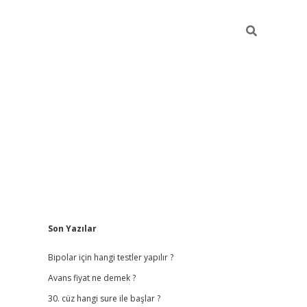
Sidebar
Son Yazılar
betci giriş
betexper.x
Bipolar için hangi testler yapılır ?
Avans fiyat ne demek ?
30. cüz hangi sure ile başlar ?