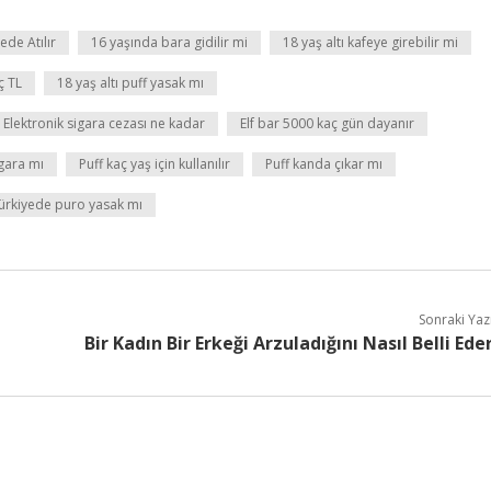
ede Atılır
16 yaşında bara gidilir mi
18 yaş altı kafeye girebilir mi
ç TL
18 yaş altı puff yasak mı
Elektronik sigara cezası ne kadar
Elf bar 5000 kaç gün dayanır
gara mı
Puff kaç yaş için kullanılır
Puff kanda çıkar mı
ürkiyede puro yasak mı
Sonraki Yaz
Bir Kadın Bir Erkeği Arzuladığını Nasıl Belli Ede