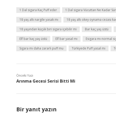
1 Dal sigara Kaç Puff eder
1 Dal sigara Vücuttan Ne Kadar Sür
18 yaş altı nargile yasak mı
18 yaş altı okey oynama cezası ka
18 yaşından küçük biri sigara içebilir mi
Bar kaç yaş üstü
Elf bar kaç yaş üstü
Elf bar yasal mı
Esigara mı normal si
Sigara mı daha zararlı puff mu
Türkiyede Puff yasal mı
T
Önceki Yazı
Arınma Gecesi Serisi Bitti Mi
Bir yanıt yazın