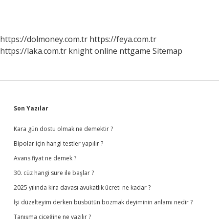
https://dolmoney.com.tr
https://feya.com.tr
https://laka.com.tr
knight online
nttgame
Sitemap
Sidebar
Son Yazılar
Kara gün dostu olmak ne demektir ?
Bipolar için hangi testler yapılır ?
Avans fiyat ne demek ?
30. cüz hangi sure ile başlar ?
2025 yılında kira davası avukatlık ücreti ne kadar ?
İşi düzelteyim derken büsbütün bozmak deyiminin anlamı nedir ?
Tanışma çiçeğine ne yazılır ?