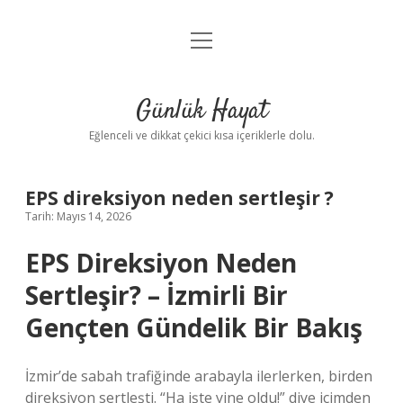
menüyü
Anasayfa
aç
Gizlilik Politikası
Günlük Hayat
Yasal Uyarı
Eğlenceli ve dikkat çekici kısa içeriklerle dolu.
Hakkımızda
EPS direksiyon neden sertleşir ?
Tarih: Mayıs 14, 2026
EPS Direksiyon Neden
Sertleşir? – İzmirli Bir
Gençten Gündelik Bir Bakış
İzmir’de sabah trafiğinde arabayla ilerlerken, birden
direksiyon sertleşti. “Ha işte yine oldu!” diye içimden