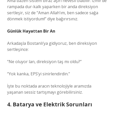
Ama bazen sistem biraz aşırı hevesli olabilir: İzmir’de
rampada dur-kalk yaparken bir anda direksiyon
sertleşir, siz de “Aman Allah’ım, ben sadece sağa
dönmek istiyordum!” diye bağırırsınız.
Günlük Hayattan Bir An
Arkadaşla Bostanlı’ya gidiyoruz, ben direksiyon
sertleşince:
“Ne oluyor lan, direksiyon taş mı oldu?”
“Yok kanka, EPS’yi sinirlendirdin.”
İşte bu noktada aracın teknolojiyle aramızda
yaşanan sessiz tartışmayı görebilirsiniz.
4. Batarya ve Elektrik Sorunları