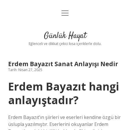
menüyü
Anasayfa
aç
Gizlilik Politikası
Günlük Hayat
Yasal Uyarı
Eğlenceli ve dikkat çekici kısa içeriklerle dolu.
Hakkımızda
Erdem Bayazıt Sanat Anlayışı Nedir
Tarih: Nisan 27, 2025
Erdem Bayazıt hangi
anlayıştadır?
Erdem Bayazıt’ın şiirleri ve eserleri kendine özgü bir
üslupla yazılmıştır. Eserlerini okuyanlar Erdem