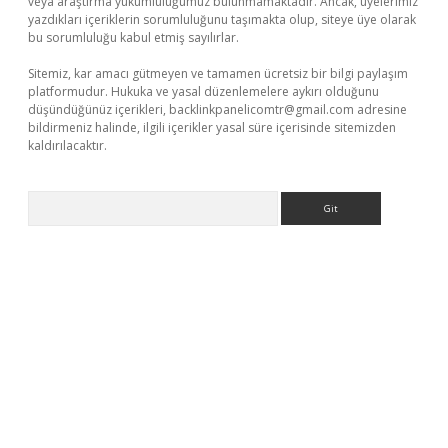
veya araştırma yükümlülüğümüz bulunmamaktadır. Ancak, üyelerimiz
yazdıkları içeriklerin sorumluluğunu taşımakta olup, siteye üye olarak
bu sorumluluğu kabul etmiş sayılırlar.
Sitemiz, kar amacı gütmeyen ve tamamen ücretsiz bir bilgi paylaşım
platformudur. Hukuka ve yasal düzenlemelere aykırı olduğunu
düşündüğünüz içerikleri,
backlinkpanelicomtr@gmail.com
adresine
bildirmeniz halinde, ilgili içerikler yasal süre içerisinde sitemizden
kaldırılacaktır.
Arama
xper.xyz