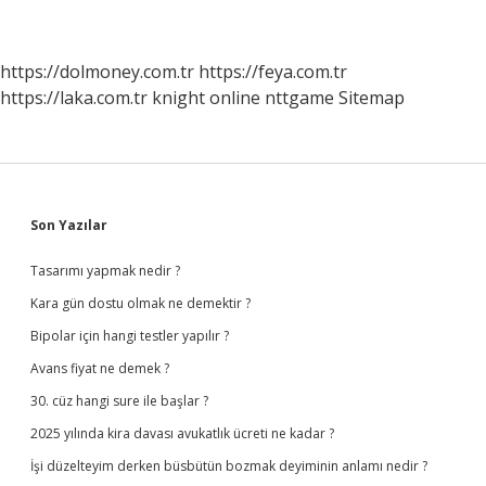
https://dolmoney.com.tr
https://feya.com.tr
https://laka.com.tr
knight online
nttgame
Sitemap
Sidebar
Son Yazılar
Tasarımı yapmak nedir ?
Kara gün dostu olmak ne demektir ?
Bipolar için hangi testler yapılır ?
Avans fiyat ne demek ?
30. cüz hangi sure ile başlar ?
2025 yılında kira davası avukatlık ücreti ne kadar ?
İşi düzelteyim derken büsbütün bozmak deyiminin anlamı nedir ?