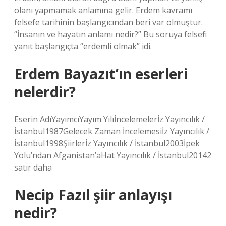
olanı yapmamak anlamına gelir. Erdem kavramı
felsefe tarihinin başlangıcından beri var olmuştur.
“İnsanın ve hayatın anlamı nedir?” Bu soruya felsefi
yanıt başlangıçta “erdemli olmak” idi.
Erdem Bayazıt’ın eserleri
nelerdir?
Eserin AdıYayımcıYayım Yılıİncelemelerİz Yayıncılık /
İstanbul1987Gelecek Zaman İncelemesiİz Yayıncılık /
İstanbul1998Şiirlerİz Yayıncılık / İstanbul2003İpek
Yolu’ndan Afganistan’aHat Yayıncılık / İstanbul20142
satır daha
Necip Fazıl şiir anlayışı
nedir?