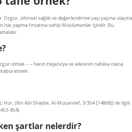
5 tane örnek?
tır. Özgür, zihinsel sağlık ve değerlendirme yaşı yaşına ulaşm
ndan hac yapma fırsatına sahip Müslümanlar içindir. Bu
amalıdır.
e?
gür olmak – – hacın Hejaza’ya ve ailesinin nafaka olana
 kabul etmek.
0), Hür, (İbn Abi Shaybe, Al-Musannef, 3/354 [14868]) ile ilgili
/453-454).
ken şartlar nelerdir?