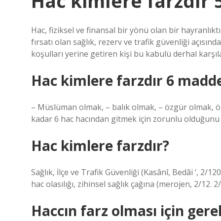
Hac kimlere farzdır 
Hac, fiziksel ve finansal bir yönü olan bir hayranlık
fırsatı olan sağlık, rezerv ve trafik güvenliği açısı
koşulları yerine getiren kişi bu kabulü derhal karşıl
Hac kimlere farzdır 6 madd
– Müslüman olmak, – balık olmak, – özgür olmak, öz
kadar 6 hac hacından gitmek için zorunlu olduğunu
Hac kimlere farzdır?
Sağlık, İlçe ve Trafik Güvenliği (Kasânî, Bedâi ‘, 2/12
hac olasılığı, zihinsel sağlık çağına (merojen, 2/12. 2
Haccın farz olması için gere