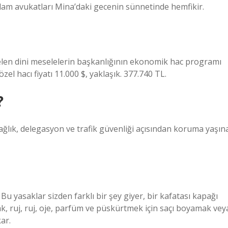
slam avukatları Mina’daki gecenin sünnetinde hemfikir.
 gelen dini meselelerin başkanlığının ekonomik hac programı
zel hacı fiyatı 11.000 $, yaklaşık. 377.740 TL.
?
sağlık, delegasyon ve trafik güvenliği açısından koruma yaşın
 Bu yasaklar sizden farklı bir şey giyer, bir kafatası kapağı
k, ruj, ruj, oje, parfüm ve püskürtmek için saçı boyamak vey
ar.