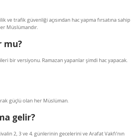
ilik ve trafik güvenliği açısından hac yapma fırsatına sahip
 her Müslümandır.
r mu?
 ileri bir versiyonu. Ramazan yapanlar şimdi hac yapacak.
olarak güçlü olan her Müslüman.
a gelir?
lin 2, 3 ve 4. günlerinin gecelerini ve Arafat Vakfı’nın