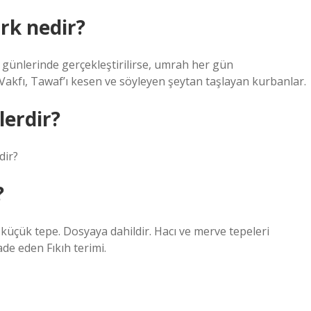
rk nedir?
i günlerinde gerçekleştirilirse, umrah her gün
e Vakfı, Tawaf’ı kesen ve söyleyen şeytan taşlayan kurbanlar.
lerdir?
dir?
?
i küçük tepe. Dosyaya dahildir. Hacı ve merve tepeleri
ade eden Fıkıh terimi.