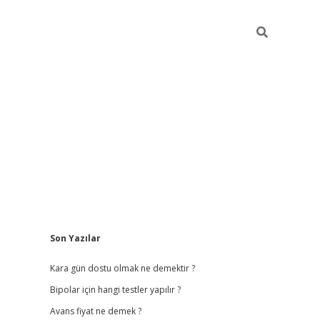
Sidebar
Son Yazılar
betci giriş
betexper.
Kara gün dostu olmak ne demektir ?
Bipolar için hangi testler yapılır ?
Avans fiyat ne demek ?