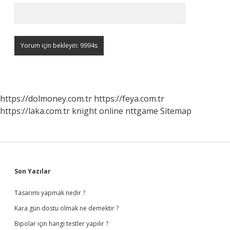
https://dolmoney.com.tr
https://feya.com.tr
https://laka.com.tr
knight online
nttgame
Sitemap
Sidebar
Son Yazılar
Tasarımı yapmak nedir ?
Kara gün dostu olmak ne demektir ?
Bipolar için hangi testler yapılır ?