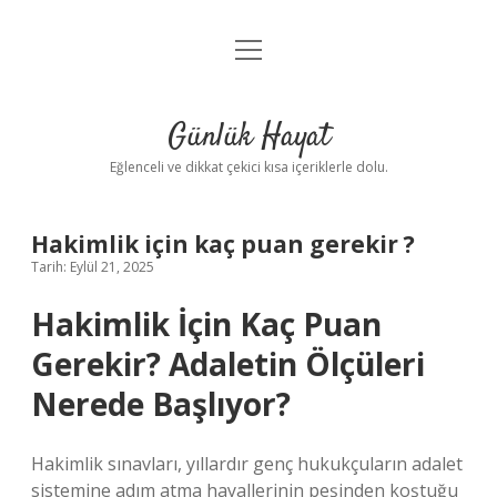
menüyü
Anasayfa
aç
Gizlilik Politikası
Günlük Hayat
Yasal Uyarı
Eğlenceli ve dikkat çekici kısa içeriklerle dolu.
Hakkımızda
Hakimlik için kaç puan gerekir ?
Tarih: Eylül 21, 2025
Hakimlik İçin Kaç Puan
Gerekir? Adaletin Ölçüleri
Nerede Başlıyor?
Hakimlik sınavları, yıllardır genç hukukçuların adalet
sistemine adım atma hayallerinin peşinden koştuğu