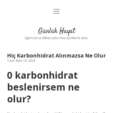
menüyü
Anasayfa
aç
Gizlilik Politikası
Günlük Hayat
Yasal Uyarı
Eğlenceli ve dikkat çekici kısa içeriklerle dolu.
Hakkımızda
Hiç Karbonhidrat Alınmazsa Ne Olur
Tarih: Ekim 19, 2024
0 karbonhidrat
beslenirsem ne
olur?