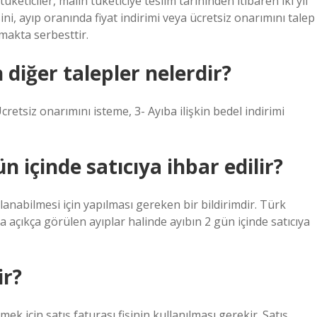
üketiciler, malın tüketiciye teslim tarihinden itibaren iki yıl
sini, ayıp oranında fiyat indirimi veya ücretsiz onarımını talep
nmakta serbesttir.
 diğer talepler nelerdir?
retsiz onarımını isteme, 3- Ayıba ilişkin bedel indirimi
n içinde satıcıya ihbar edilir?
llanabilmesi için yapılması gereken bir bildirimdir. Türk
 açıkça görülen ayıplar halinde ayıbın 2 gün içinde satıcıya
ir?
ek için satış faturası fişinin kullanılması gerekir. Satış