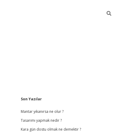
Sidebar
Son Yazılar
betci giriş
betexper.x
Mantar yıkanırsa ne olur ?
Tasarımı yapmak nedir ?
Kara gün dostu olmak ne demektir ?