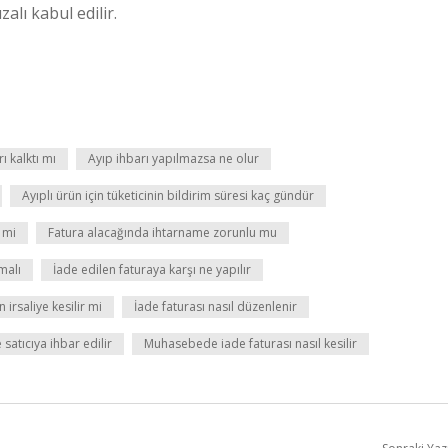
alı kabul edilir.
ı kalktı mı
Ayıp ihbarı yapılmazsa ne olur
Ayıplı ürün için tüketicinin bildirim süresi kaç gündür
r mi
Fatura alacağında ihtarname zorunlu mu
malı
İade edilen faturaya karşı ne yapılır
 irsaliye kesilir mi
İade faturası nasıl düzenlenir
satıcıya ihbar edilir
Muhasebede iade faturası nasıl kesilir