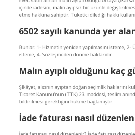
Evet, satın alınan malın ayıplı olduğu ortaya çıkarsa t
içinde iadesini, malın ayıpsız bir ürünle değiştirilme
etme hakkına sahiptir. Tüketici dilediği hakkı kulla
6502 sayılı kanunda yer alan
Bunlar: 1- Hizmetin yeniden yapılmasını isteme, 2- Üc
isteme, 4- Sözleşmeden dönme haklarıdır.
Malın ayıplı olduğunu kaç gü
Şikâyet, alıcının ayıptan doğan seçimlik haklarını ku
Ticaret Kanunu’nun (TTK) 23. maddesi, teslim anında
bildirilmesi gerektiğini hükme bağlamıştır.
İade faturası nasıl düzenlen
İade faturası nasıl düzenlenir? İade faturası düzenlem