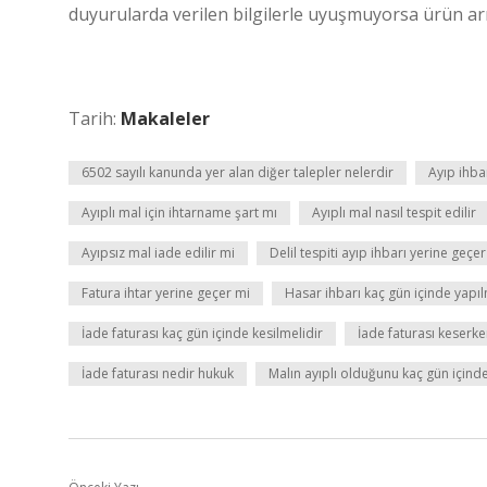
duyurularda verilen bilgilerle uyuşmuyorsa ürün arız
Tarih:
Makaleler
6502 sayılı kanunda yer alan diğer talepler nelerdir
Ayıp ihbar
Ayıplı mal için ihtarname şart mı
Ayıplı mal nasıl tespit edilir
Ayıpsız mal iade edilir mi
Delil tespiti ayıp ihbarı yerine geçe
Fatura ihtar yerine geçer mi
Hasar ihbarı kaç gün içinde yapıl
İade faturası kaç gün içinde kesilmelidir
İade faturası keserken
İade faturası nedir hukuk
Malın ayıplı olduğunu kaç gün içinde 