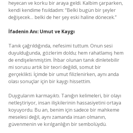
heyecan ve korku bir araya geldi. Kalbim çarparken,
kendi kendime fısıldadım: “Belki bugün bir şeyler
değişecek… belki de her şey eski haline dönecek.”
İfadenin Anı: Umut ve Kaygı
Tanık çağrıldığında, nefesimi tuttum. Onun sesi
duyulduğunda, gözlerim doldu; hem rahatlamış hem
de endişelenmiştim. İhbar olunan tanık dinletebilir
mi sorusu artık bir teori değildi, somut bir
gerçeklikti. İçimde bir umut filizlenirken, aynı anda
olası sonuçlar için bir kaygı hissettim.
Duygularım karmaşıktı. Tanığın kelimeleri, bir olayı
netleştiriyor, insan ilişkilerinin hassasiyetini ortaya
koyuyordu. Bu an, benim için sadece bir mahkeme
meselesi değil, aynı zamanda insan olmanın,
güvenmenin ve kırılganlığın bir sembolüydü.