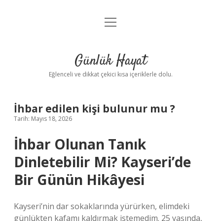
menüyü
Anasayfa
aç
Gizlilik Politikası
Günlük Hayat
Yasal Uyarı
Eğlenceli ve dikkat çekici kısa içeriklerle dolu.
Hakkımızda
İhbar edilen kişi bulunur mu ?
Tarih: Mayıs 18, 2026
İhbar Olunan Tanık
Dinletebilir Mi? Kayseri’de
Bir Günün Hikâyesi
Kayseri’nin dar sokaklarında yürürken, elimdeki
günlükten kafamı kaldırmak istemedim. 25 yaşında,