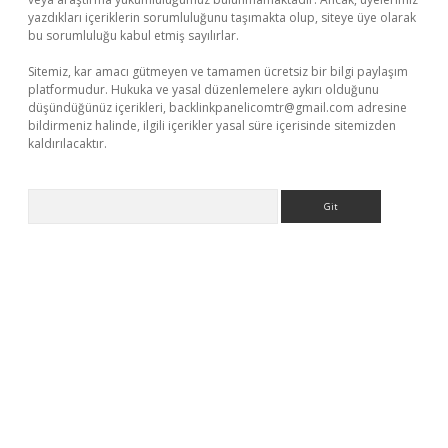
yazdıkları içeriklerin sorumluluğunu taşımakta olup, siteye üye olarak
bu sorumluluğu kabul etmiş sayılırlar.
Sitemiz, kar amacı gütmeyen ve tamamen ücretsiz bir bilgi paylaşım
platformudur. Hukuka ve yasal düzenlemelere aykırı olduğunu
düşündüğünüz içerikleri,
backlinkpanelicomtr@gmail.com
adresine
bildirmeniz halinde, ilgili içerikler yasal süre içerisinde sitemizden
kaldırılacaktır.
Arama
ş
betexper.xyz