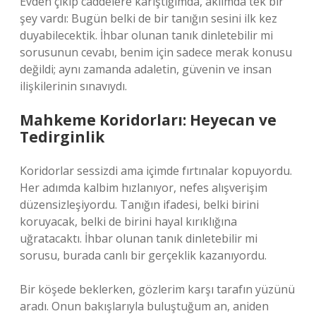
Evden çıkıp caddelere karıştığımda, aklımda tek bir
şey vardı: Bugün belki de bir tanığın sesini ilk kez
duyabilecektik. İhbar olunan tanık dinletebilir mi
sorusunun cevabı, benim için sadece merak konusu
değildi; aynı zamanda adaletin, güvenin ve insan
ilişkilerinin sınavıydı.
Mahkeme Koridorları: Heyecan ve
Tedirginlik
Koridorlar sessizdi ama içimde fırtınalar kopuyordu.
Her adımda kalbim hızlanıyor, nefes alışverişim
düzensizleşiyordu. Tanığın ifadesi, belki birini
koruyacak, belki de birini hayal kırıklığına
uğratacaktı. İhbar olunan tanık dinletebilir mi
sorusu, burada canlı bir gerçeklik kazanıyordu.
Bir köşede beklerken, gözlerim karşı tarafın yüzünü
aradı. Onun bakışlarıyla buluştuğum an, aniden