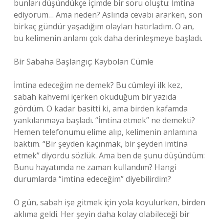
bunları düşündükçe içimde bir soru oluştu: İmtina
ediyorum… Ama neden? Aslında cevabı ararken, son
birkaç gündür yaşadığım olayları hatırladım. O an,
bu kelimenin anlamı çok daha derinleşmeye başladı.
Bir Sabaha Başlangıç: Kaybolan Cümle
İmtina edeceğim ne demek? Bu cümleyi ilk kez,
sabah kahvemi içerken okuduğum bir yazıda
gördüm. O kadar basitti ki, ama birden kafamda
yankılanmaya başladı. “İmtina etmek” ne demekti?
Hemen telefonumu elime alıp, kelimenin anlamına
baktım. “Bir şeyden kaçınmak, bir şeyden imtina
etmek” diyordu sözlük. Ama ben de şunu düşündüm:
Bunu hayatımda ne zaman kullandım? Hangi
durumlarda “imtina edeceğim” diyebilirdim?
O gün, sabah işe gitmek için yola koyulurken, birden
aklıma geldi. Her şeyin daha kolay olabileceği bir