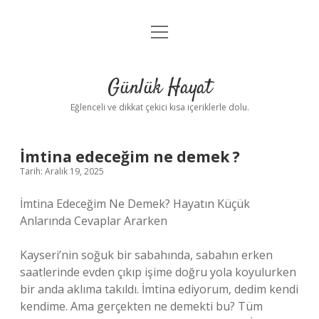
menüyü
Anasayfa
aç
Gizlilik Politikası
Günlük Hayat
Yasal Uyarı
Eğlenceli ve dikkat çekici kısa içeriklerle dolu.
Hakkımızda
İmtina edeceğim ne demek ?
Tarih: Aralık 19, 2025
İmtina Edeceğim Ne Demek? Hayatın Küçük
Anlarında Cevaplar Ararken
Kayseri’nin soğuk bir sabahında, sabahın erken
saatlerinde evden çıkıp işime doğru yola koyulurken
bir anda aklıma takıldı. İmtina ediyorum, dedim kendi
kendime. Ama gerçekten ne demekti bu? Tüm