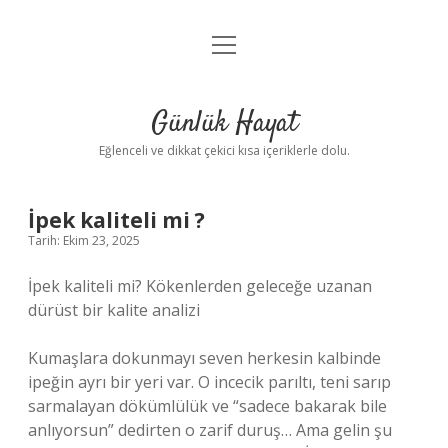
menüyü
Anasayfa
aç
Gizlilik Politikası
Günlük Hayat
Yasal Uyarı
Eğlenceli ve dikkat çekici kısa içeriklerle dolu.
Hakkımızda
İpek kaliteli mi ?
Tarih: Ekim 23, 2025
İpek kaliteli mi? Kökenlerden geleceğe uzanan
dürüst bir kalite analizi
Kumaşlara dokunmayı seven herkesin kalbinde
ipeğin ayrı bir yeri var. O incecik parıltı, teni sarıp
sarmalayan dökümlülük ve “sadece bakarak bile
anlıyorsun” dedirten o zarif duruş… Ama gelin şu