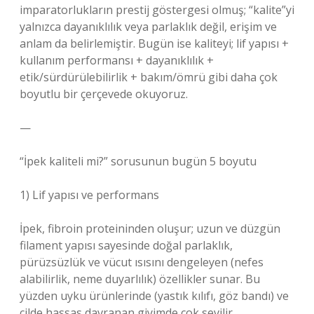
imparatorlukların prestij göstergesi olmuş; “kalite”yi
yalnızca dayanıklılık veya parlaklık değil, erişim ve
anlam da belirlemiştir. Bugün ise kaliteyi; lif yapısı +
kullanım performansı + dayanıklılık +
etik/sürdürülebilirlik + bakım/ömrü gibi daha çok
boyutlu bir çerçevede okuyoruz.
—
“İpek kaliteli mi?” sorusunun bugün 5 boyutu
1) Lif yapısı ve performans
İpek, fibroin proteininden oluşur; uzun ve düzgün
filament yapısı sayesinde doğal parlaklık,
pürüzsüzlük ve vücut ısısını dengeleyen (nefes
alabilirlik, neme duyarlılık) özellikler sunar. Bu
yüzden uyku ürünlerinde (yastık kılıfı, göz bandı) ve
cilde hassas davranan giyimde çok sevilir.