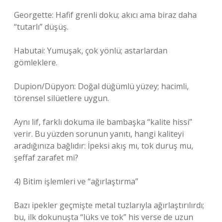
Georgette: Hafif grenli doku; akıcı ama biraz daha
“tutarlı” düşüş.
Habutai: Yumuşak, çok yönlü; astarlardan
gömleklere.
Dupion/Düpyon: Doğal düğümlü yüzey; hacimli,
törensel silüetlere uygun.
Aynı lif, farklı dokuma ile bambaşka “kalite hissi”
verir. Bu yüzden sorunun yanıtı, hangi kaliteyi
aradığınıza bağlıdır: İpeksi akış mı, tok duruş mu,
şeffaf zarafet mi?
4) Bitim işlemleri ve “ağırlaştırma”
Bazı ipekler geçmişte metal tuzlarıyla ağırlaştırılırdı;
bu, ilk dokunuşta “lüks ve tok” his verse de uzun