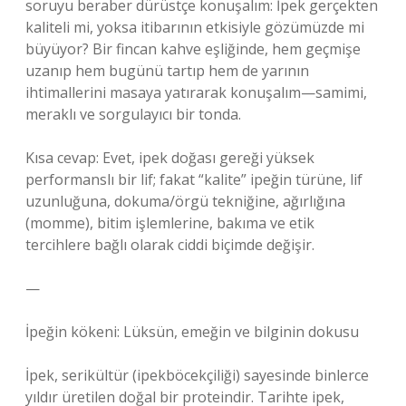
soruyu beraber dürüstçe konuşalım: İpek gerçekten
kaliteli mi, yoksa itibarının etkisiyle gözümüzde mi
büyüyor? Bir fincan kahve eşliğinde, hem geçmişe
uzanıp hem bugünü tartıp hem de yarının
ihtimallerini masaya yatırarak konuşalım—samimi,
meraklı ve sorgulayıcı bir tonda.
Kısa cevap: Evet, ipek doğası gereği yüksek
performanslı bir lif; fakat “kalite” ipeğin türüne, lif
uzunluğuna, dokuma/örgü tekniğine, ağırlığına
(momme), bitim işlemlerine, bakıma ve etik
tercihlere bağlı olarak ciddi biçimde değişir.
—
İpeğin kökeni: Lüksün, emeğin ve bilginin dokusu
İpek, serikültür (ipekböcekçiliği) sayesinde binlerce
yıldır üretilen doğal bir proteindir. Tarihte ipek,