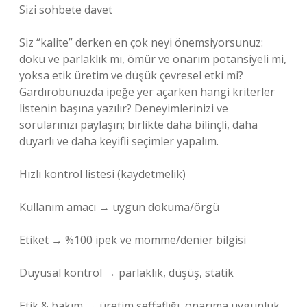
Sizi sohbete davet
Siz “kalite” derken en çok neyi önemsiyorsunuz:
doku ve parlaklık mı, ömür ve onarım potansiyeli mi,
yoksa etik üretim ve düşük çevresel etki mi?
Gardırobunuzda ipeğe yer açarken hangi kriterler
listenin başına yazılır? Deneyimlerinizi ve
sorularınızı paylaşın; birlikte daha bilinçli, daha
duyarlı ve daha keyifli seçimler yapalım.
Hızlı kontrol listesi (kaydetmelik)
Kullanım amacı → uygun dokuma/örgü
Etiket → %100 ipek ve momme/denier bilgisi
Duyusal kontrol → parlaklık, düşüş, statik
Etik & bakım → üretim şeffaflığı, onarıma uygunluk