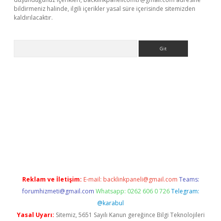
bildirmeniz halinde, ilgili içerikler yasal süre içerisinde sitemizden
kaldırılacaktır.
Arama
er.xyz
Reklam ve İletişim:
E-mail:
backlinkpaneli@gmail.com
Teams:
forumhizmeti@gmail.com
Whatsapp: 0262 606 0 726
Telegram:
@karabul
Yasal Uyarı:
Sitemiz, 5651 Sayılı Kanun gereğince Bilgi Teknolojileri