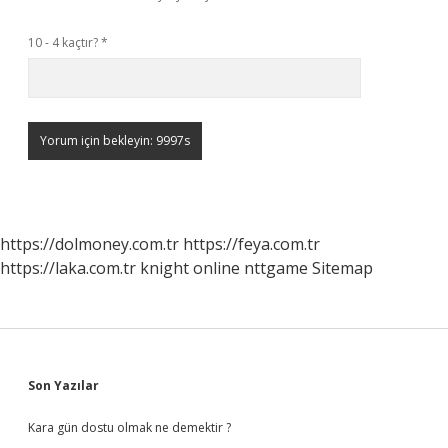
10 - 4 kaçtır?
*
https://dolmoney.com.tr
https://feya.com.tr
https://laka.com.tr
knight online
nttgame
Sitemap
Sidebar
Son Yazılar
Kara gün dostu olmak ne demektir ?