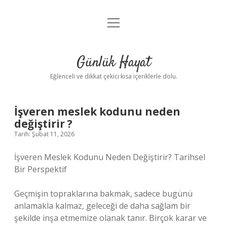
menüyü
Anasayfa
aç
Gizlilik Politikası
Günlük Hayat
Yasal Uyarı
Eğlenceli ve dikkat çekici kısa içeriklerle dolu.
Hakkımızda
İşveren meslek kodunu neden
değiştirir ?
Tarih: Şubat 11, 2026
İşveren Meslek Kodunu Neden Değiştirir? Tarihsel
Bir Perspektif
Geçmişin topraklarına bakmak, sadece bugünü
anlamakla kalmaz, geleceği de daha sağlam bir
şekilde inşa etmemize olanak tanır. Birçok karar ve