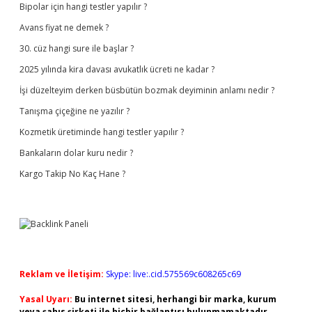
Bipolar için hangi testler yapılır ?
Avans fiyat ne demek ?
30. cüz hangi sure ile başlar ?
2025 yılında kira davası avukatlık ücreti ne kadar ?
İşi düzelteyim derken büsbütün bozmak deyiminin anlamı nedir ?
Tanışma çiçeğine ne yazılır ?
Kozmetik üretiminde hangi testler yapılır ?
Bankaların dolar kuru nedir ?
Kargo Takip No Kaç Hane ?
Reklam ve İletişim:
Skype: live:.cid.575569c608265c69
Yasal Uyarı:
Bu internet sitesi, herhangi bir marka, kurum
veya şahıs şirketi ile hiçbir bağlantısı bulunmamaktadır.