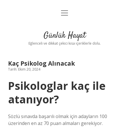
menüyü
Anasayfa
aç
Gizlilik Politikası
Günlük Hayat
Yasal Uyarı
Eğlenceli ve dikkat çekici kısa içeriklerle dolu.
Hakkımızda
Kaç Psikolog Alınacak
Tarih: Ekim 20, 2024
Psikologlar kaç ile
atanıyor?
Sözlü sınavda başarılı olmak için adayların 100
üzerinden en az 70 puan almaları gerekiyor.