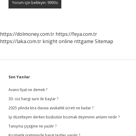
https://dolmoney.com.tr
https://feya.com.tr
https://laka.com.tr
knight online
nttgame
Sitemap
Sidebar
Son Yazılar
Avans fiyat ne demek ?
30. cüz hangi sure ile başlar ?
2025 yılında kira davası avukatlık ücreti ne kadar ?
İşi düzelteyim derken büsbütün bozmak deyiminin anlamı nedir ?
Tanışma çiçeğine ne yazılır ?
Kozmetik üretiminde hangi testler yapılır ?