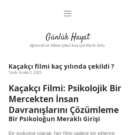
menüyü
Anasayfa
aç
Gizlilik Politikası
Günlük Hayat
Yasal Uyarı
Eğlenceli ve dikkat çekici kısa içeriklerle dolu.
Hakkımızda
Kaçakçı filmi kaç yılında çekildi ?
Tarih: Aralık 2, 2025
Kaçakçı Filmi: Psikolojik Bir
Mercekten İnsan
Davranışlarını Çözümleme
Bir Psikoloğun Meraklı Girişi
Bir psikolog olarak, her filmi sadece bir eğlence