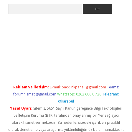
Arama
texper.xyz
Reklam ve İletişim:
E-mail:
backlinkpaneli@gmail.com
Teams:
forumhizmeti@gmail.com
Whatsapp: 0262 606 0 726
Telegram:
@karabul
Yasal Uyarı:
Sitemiz, 5651 Sayılı Kanun gereğince Bilgi Teknolojileri
ve İletişim Kurumu (BTK) tarafından onaylanmış bir Yer Sağlayıcı
olarak hizmet vermektedir. Bu nedenle, sitedeki içerikleri proaktif
olarak denetleme veya araştırma yükümlülüğümüz bulunmamaktadır.