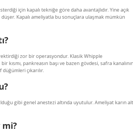
sterdiği için kapalı tekniğe göre daha avantajlıdır. Yine açık
’e düşer. Kapalı ameliyatla bu sonuçlara ulaşmak mümkün
ı?
ktirdiği zor bir operasyondur. Klasik Whipple
ir kısmı, pankreasın başı ve bazen gövdesi, safra kanalını
 düğümleri çıkarılır.
u?
duğu gibi genel anestezi altında uyutulur. Ameliyat karın al
 mi?