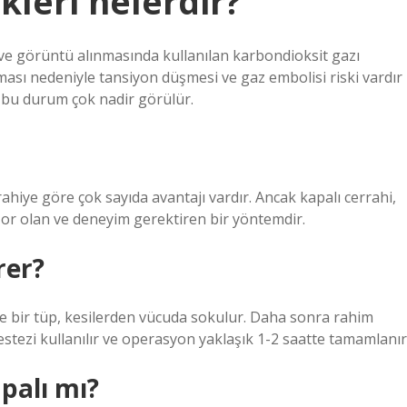
kleri nelerdir?
si ve görüntü alınmasında kullanılan karbondioksit gazı
tması nedeniyle tansiyon düşmesi ve gaz embolisi riski vardır
e bu durum çok nadir görülür.
rahiye göre çok sayıda avantajı vardır. Ancak kapalı cerrahi,
zor olan ve deneyim gerektiren bir yöntemdir.
rer?
 bir tüp, kesilerden vücuda sokulur. Daha sonra rahim
anestezi kullanılır ve operasyon yaklaşık 1-2 saatte tamamlanır
palı mı?