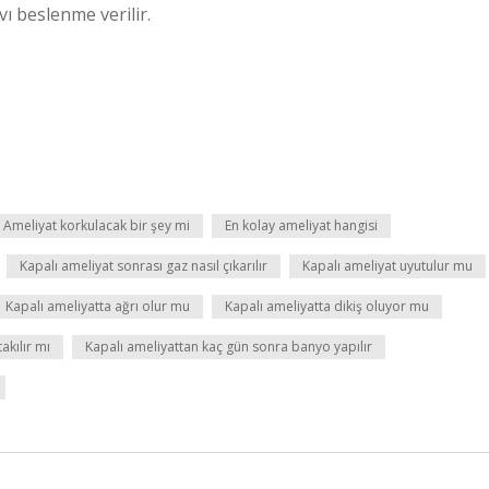
vı beslenme verilir.
Ameliyat korkulacak bir şey mi
En kolay ameliyat hangisi
Kapalı ameliyat sonrası gaz nasıl çıkarılır
Kapalı ameliyat uyutulur mu
Kapalı ameliyatta ağrı olur mu
Kapalı ameliyatta dikiş oluyor mu
akılır mı
Kapalı ameliyattan kaç gün sonra banyo yapılır