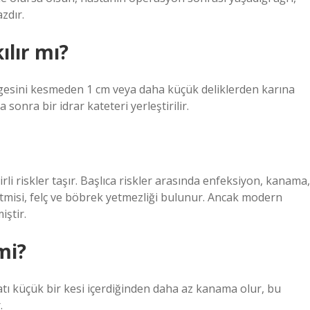
zdır.
ılır mı?
lgesini kesmeden 1 cm veya daha küçük deliklerden karına
a sonra bir idrar kateteri yerleştirilir.
irli riskler taşır. Başlıca riskler arasında enfeksiyon, kanama,
misi, felç ve böbrek yetmezliği bulunur. Ancak modern
iştir.
mi?
yatı küçük bir kesi içerdiğinden daha az kanama olur, bu
.