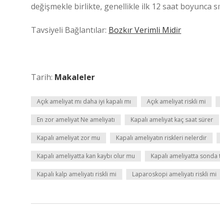
değişmekle birlikte, genellikle ilk 12 saat boyunca sı
Tavsiyeli Bağlantılar:
Bozkır Verimli Midir
Tarih:
Makaleler
Açık ameliyat mı daha iyi kapalı mı
Açık ameliyat riskli mi
En zor ameliyat Ne ameliyatı
Kapalı ameliyat kaç saat sürer
Kapalı ameliyat zor mu
Kapalı ameliyatın riskleri nelerdir
Kapalı ameliyatta kan kaybı olur mu
Kapalı ameliyatta sonda t
Kapalı kalp ameliyatı riskli mi
Laparoskopi ameliyatı riskli mi