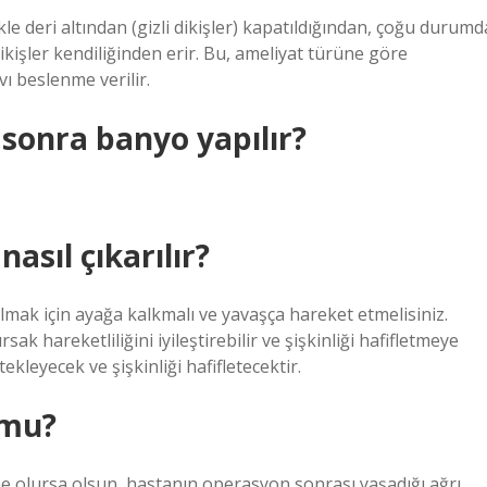
e deri altından (gizli dikişler) kapatıldığından, çoğu durumd
ikişler kendiliğinden erir. Bu, ameliyat türüne göre
vı beslenme verilir.
sonra banyo yapılır?
asıl çıkarılır?
olmak için ayağa kalkmalı ve yavaşça hareket etmelisiniz.
 hareketliliğini iyileştirebilir ve şişkinliği hafifletmeye
ekleyecek ve şişkinliği hafifletecektir.
 mu?
olursa olsun, hastanın operasyon sonrası yaşadığı ağrı,