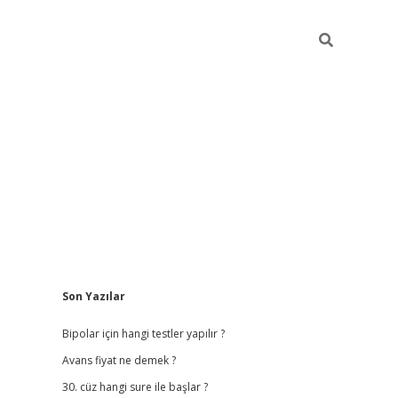
Sidebar
Son Yazılar
betci giriş
betexper.
Bipolar için hangi testler yapılır ?
Avans fiyat ne demek ?
30. cüz hangi sure ile başlar ?