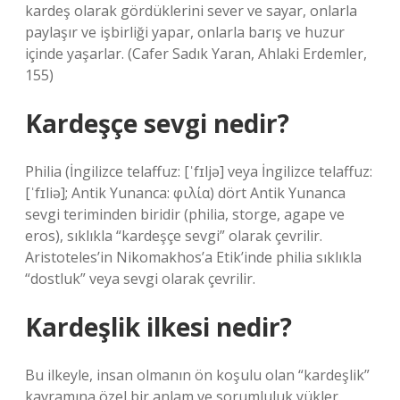
kardeş olarak gördüklerini sever ve sayar, onlarla
paylaşır ve işbirliği yapar, onlarla barış ve huzur
içinde yaşarlar. (Cafer Sadık Yaran, Ahlaki Erdemler,
155)
Kardeşçe sevgi nedir?
Philia (İngilizce telaffuz: [ˈfɪljə] veya İngilizce telaffuz:
[ˈfɪliə]; Antik Yunanca: φιλία) dört Antik Yunanca
sevgi teriminden biridir (philia, storge, agape ve
eros), sıklıkla “kardeşçe sevgi” olarak çevrilir.
Aristoteles’in Nikomakhos’a Etik’inde philia sıklıkla
“dostluk” veya sevgi olarak çevrilir.
Kardeşlik ilkesi nedir?
Bu ilkeyle, insan olmanın ön koşulu olan “kardeşlik”
kavramına özel bir anlam ve sorumluluk yükler.