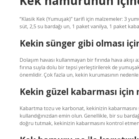
Kek hamurunun için
“Klasik Kek (Yumuşak)” tarifi için malzemeler: 3 yumu
süt, 2,5 su bardağı un, 1 paket vanilya, 1 paket ka
Kekin sünger gibi olması iç
Dolaşım havası kullanmayan bir fırında hava akışı az
fırına suyla dolu bir tepsi yerleştirilerek de yumuşak
önemlidir. Çok fazla un, kekin kurumasının nedenler
Kekin güzel kabarması için n
Kabartma tozu ve karbonat, kekinizin kabarmasını 
kullandığınızdan emin olun. Genellikle, bir su bardağı
doğru tutmak, kekinizin kabarmasını kontrol etmeni