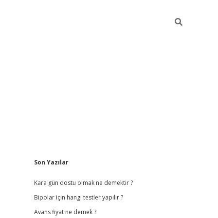
Sidebar
Son Yazılar
betci giriş
betexper.x
Kara gün dostu olmak ne demektir ?
Bipolar için hangi testler yapılır ?
Avans fiyat ne demek ?