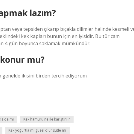
 yapmak lazım?
ptan veya tepsiden çıkarıp bıçakla dilimler halinde kesmeli v
klindeki kek kapları bunun için en iyisidir. Bu tür cam
dan 4 gün boyunca saklamak mümkündür.
 konur mu?
 genelde ikisini birden tercih ediyorum.
sız da mı
Kek hamuru ne ile karıştırılır
Kek yoğurtla mı güzel olur sütle mi