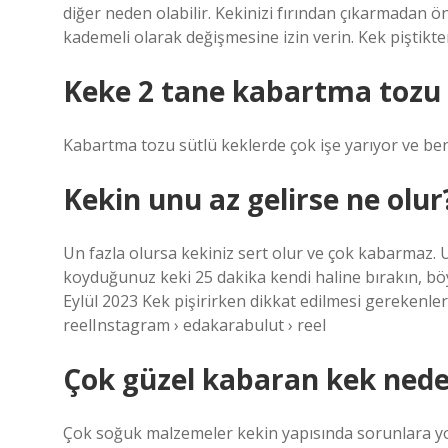
diğer neden olabilir. Kekinizi fırından çıkarmadan önc
kademeli olarak değişmesine izin verin. Kek piştikten
Keke 2 tane kabartma tozu
Kabartma tozu sütlü keklerde çok işe yarıyor ve ben
Kekin unu az gelirse ne olur
Un fazla olursa kekiniz sert olur ve çok kabarmaz. 
koyduğunuz keki 25 dakika kendi haline bırakın, böy
Eylül 2023 Kek pişirirken dikkat edilmesi gerekenl
reelInstagram › edakarabulut › reel
Çok güzel kabaran kek nede
Çok soğuk malzemeler kekin yapısında sorunlara yol 