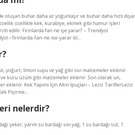
nde oluşan buhar daha az yoğunlaşır ve buhar daha hızlı dışar
u özellik özellikle kek, kurabiye, ekmek gibi hamur işleri
rcih edilir. Fırınlarda fan ne işe yarar? – Trendyol
yol › firinlarda-fan-ne-ise-yarar-bl…
r?
t, yoğurt, limon suyu ve yağ gibi sıvı malzemeler eklenir.
i ve kuru üzüm gibi malzemeler eklenir. Son olarak un,
eklenir. Kek Yapımı İçin Altın İpuçları – Leziz TariflerLeziz
› Kek Pişirme…
ri nelerdir?
dağı şeker, yarım su bardağı sıvı yağ, 1 su bardağı süt, 1