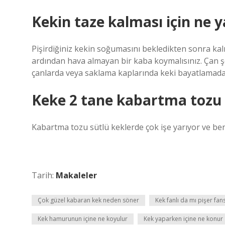
Kekin taze kalması için ne
Pişirdiğiniz kekin soğumasını bekledikten sonra kalı
ardından hava almayan bir kaba koymalısınız. Çan şe
çanlarda veya saklama kaplarında keki bayatlama
Keke 2 tane kabartma tozu
Kabartma tozu sütlü keklerde çok işe yarıyor ve ben
Tarih:
Makaleler
Çok güzel kabaran kek neden söner
Kek fanlı da mı pişer fan
Kek hamurunun içine ne koyulur
Kek yaparken içine ne konur