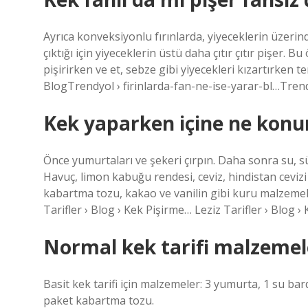
Ayrıca konveksiyonlu fırınlarda, yiyeceklerin üzeri
çıktığı için yiyeceklerin üstü daha çıtır çıtır pişer. B
pişirirken ve et, sebze gibi yiyecekleri kızartırken te
BlogTrendyol › firinlarda-fan-ne-ise-yarar-bl…Trend
Kek yaparken içine ne konu
Önce yumurtaları ve şekeri çırpın. Daha sonra su, sü
Havuç, limon kabuğu rendesi, ceviz, hindistan ceviz
kabartma tozu, kakao ve vanilin gibi kuru malzemeler 
Tarifler › Blog › Kek Pişirme… Leziz Tarifler › Blog 
Normal kek tarifi malzemele
Basit kek tarifi için malzemeler: 3 yumurta, 1 su bar
paket kabartma tozu.