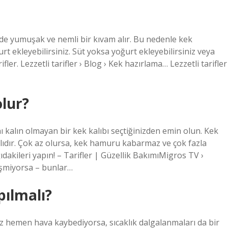
e yumuşak ve nemli bir kıvam alır. Bu nedenle kek
ekleyebilirsiniz. Süt yoksa yoğurt ekleyebilirsiniz veya
ifler. Lezzetli tarifler › Blog › Kek hazırlama… Lezzetli tarifler
olur?
nı kalın olmayan bir kek kalıbı seçtiğinizden emin olun. Kek
alıdır. Çok az olursa, kek hamuru kabarmaz ve çok fazla
ıdakileri yapın! – Tarifler | Güzellik BakımıMigros TV ›
işmiyorsa – bunlar…
pılmalı?
az hemen hava kaybediyorsa, sıcaklık dalgalanmaları da bir