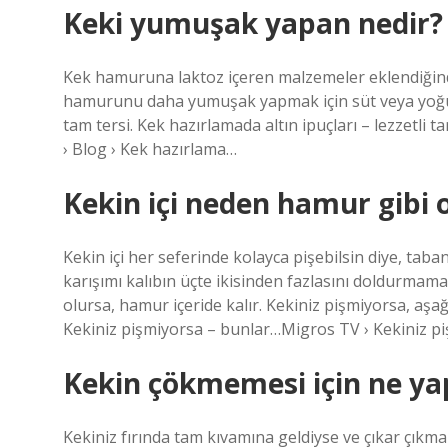
Keki yumuşak yapan nedir?
Kek hamuruna laktoz içeren malzemeler eklendiğind
hamurunu daha yumuşak yapmak için süt veya yoğurt 
tam tersi. Kek hazırlamada altın ipuçları – lezzetli tar
› Blog › Kek hazırlama…
Kekin içi neden hamur gibi 
Kekin içi her seferinde kolayca pişebilsin diye, taba
karışımı kalıbın üçte ikisinden fazlasını doldurmam
olursa, hamur içeride kalır. Kekiniz pişmiyorsa, aşağ
Kekiniz pişmiyorsa – bunlar…Migros TV › Kekiniz p
Kekin çökmemesi için ne ya
Kekiniz fırında tam kıvamına geldiyse ve çıkar çıkm