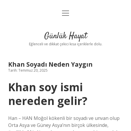
menüyü
Anasayfa
aç
Gizlilik Politikası
Günlük Hayat
Yasal Uyarı
Eğlenceli ve dikkat çekici kısa içeriklerle dolu.
Hakkımızda
Khan Soyadı Neden Yaygın
Tarih: Temmuz 20, 2025
Khan soy ismi
nereden gelir?
Han – HAN Moğol kökenli bir soyadı ve unvan olup
Orta Asya ve Güney Asya’nın birçok ülkesinde,