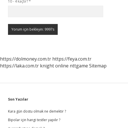
10 - 4 kaçtır?
*
https://dolmoney.com.tr
https://feya.com.tr
https://laka.com.tr
knight online
nttgame
Sitemap
Sidebar
Son Yazılar
Kara gün dostu olmak ne demektir ?
Bipolar için hangi testler yapılır ?