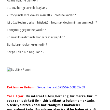
Avans fiyat ne demek ?
30. cüz hangi sure ile başlar ?
2025 yılında kira davası avukatlık ücreti ne kadar ?
İşi düzelteyim derken büsbütün bozmak deyiminin anlamı nedir ?
Tanışma çiçeğine ne yazılır ?
Kozmetik üretiminde hangi testler yapılır ?
Bankaların dolar kuru nedir ?
Kargo Takip No Kaç Hane ?
Reklam ve İletişim:
Skype: live:.cid.575569c608265c69
Yasal Uyarı:
Bu internet sitesi, herhangi bir marka, kurum
veya şahıs şirketi ile hiçbir bağlantısı bulunmamaktadır.
Sitede yalnızca kendi hazırladığımız makaleler
paylaşılmaktadır. Burada yer alan içerikler haber niteliği