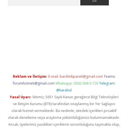
xper.xyz
Reklam ve İletişim:
E-mail:
backlinkpaneli@gmail.com
Teams:
forumhizmeti@gmail.com
Whatsapp: 0262 606 0 726
Telegram:
@karabul
Yasal Uyarı:
Sitemiz, 5651 Sayılı Kanun gereğince Bilgi Teknolojileri
ve İletişim Kurumu (BTK) tarafından onaylanmış bir Yer Sağlayıcı
olarak hizmet vermektedir. Bu nedenle, sitedeki içerikleri proaktif
olarak denetleme veya araştırma yükümlülüğümüz bulunmamaktadır.
Ancak, üyelerimiz yazdıkları içeriklerin sorumluluğunu taşımakta olup,