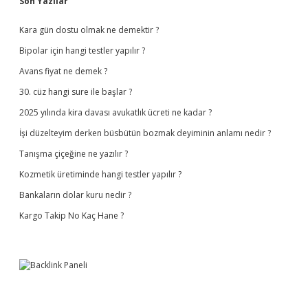
Sidebar
Son Yazılar
Kara gün dostu olmak ne demektir ?
Bipolar için hangi testler yapılır ?
Avans fiyat ne demek ?
30. cüz hangi sure ile başlar ?
2025 yılında kira davası avukatlık ücreti ne kadar ?
İşi düzelteyim derken büsbütün bozmak deyiminin anlamı nedir ?
Tanışma çiçeğine ne yazılır ?
Kozmetik üretiminde hangi testler yapılır ?
Bankaların dolar kuru nedir ?
Kargo Takip No Kaç Hane ?