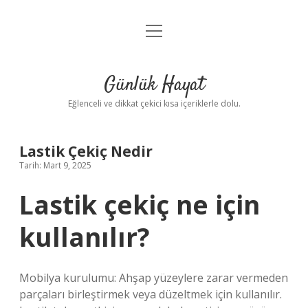
menüyü
Anasayfa
aç
Gizlilik Politikası
Günlük Hayat
Yasal Uyarı
Eğlenceli ve dikkat çekici kısa içeriklerle dolu.
Hakkımızda
Lastik Çekiç Nedir
Tarih: Mart 9, 2025
Lastik çekiç ne için
kullanılır?
Mobilya kurulumu: Ahşap yüzeylere zarar vermeden
parçaları birleştirmek veya düzeltmek için kullanılır.