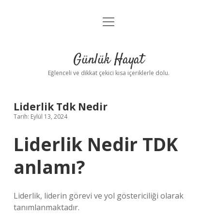
menüyü
Anasayfa
aç
Gizlilik Politikası
Günlük Hayat
Yasal Uyarı
Eğlenceli ve dikkat çekici kısa içeriklerle dolu.
Hakkımızda
Liderlik Tdk Nedir
Tarih: Eylül 13, 2024
Liderlik Nedir TDK
anlamı?
Liderlik, liderin görevi ve yol göstericiliği olarak
tanımlanmaktadır.