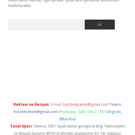
bildirmeniz halinde, ilgili içerikler yasal süre içerisinde sitemizden
kaldırılacaktır.
Arama
.xyz
Reklam ve İletişim:
E-mail:
backlinkpaneli@gmail.com
Teams:
forumhizmeti@gmail.com
Whatsapp: 0262 606 0 726
Telegram:
@karabul
Yasal Uyarı:
Sitemiz, 5651 Sayılı Kanun gereğince Bilgi Teknolojileri
ve İletişim Kurumu (BTK) tarafından onaylanmış bir Yer Sağlayıcı