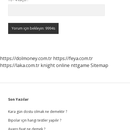
https://dolmoney.com.tr
https://feya.com.tr
https://laka.com.tr
knight online
nttgame
Sitemap
Sidebar
Son Yazılar
Kara gün dostu olmak ne demektir ?
Bipolar için hangi testler yapılır ?
Avans fiyat ne demek ?