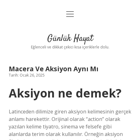
menüyü
Anasayfa
aç
Gizlilik Politikası
Günlük Hayat
Yasal Uyarı
Eğlenceli ve dikkat çekici kısa içeriklerle dolu.
Hakkımızda
Macera Ve Aksiyon Aynı Mı
Tarih: Ocak 26, 2025
Aksiyon ne demek?
Latinceden dilimize giren aksiyon kelimesinin gerçek
anlamı harekettir. Orijinal olarak “action” olarak
yazılan kelime tiyatro, sinema ve felsefe gibi
alanlarda terim olarak kullanılır. Örneğin aksiyon