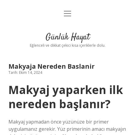
menüyü
Anasayfa
aç
Gizlilik Politikası
Günlük Hayat
Yasal Uyarı
Eğlenceli ve dikkat çekici kısa içeriklerle dolu.
Hakkımızda
Makyaja Nereden Baslanir
Tarih: Ekim 14, 2024
Makyaj yaparken ilk
nereden başlanır?
Makyaj yapmadan önce yüzünüze bir primer
uygulamanız gerekir. Yüz primerinin amacı makyajın