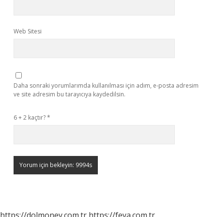
Web Sitesi
Daha sonraki yorumlarımda kullanılması için adım, e-posta adresim
ve site adresim bu tarayıcıya kaydedilsin.
6 + 2 kaçtır?
*
https://dolmoney.com.tr
https://feya.com.tr