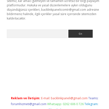
Sitemiz, kar amacı gütmeyen ve tamamen ücretsiz bir bilgi paylaşım
platformudur. Hukuka ve yasal düzenlemelere aykırı olduğunu
düşündüğünüz içerikleri,
backlinkpanelicomtr@gmail.com
adresine
bildirmeniz halinde, ilgili içerikler yasal süre içerisinde sitemizden
kaldırılacaktır.
Arama
yz
Reklam ve İletişim:
E-mail:
backlinkpaneli@gmail.com
Teams:
forumhizmeti@gmail.com
Whatsapp: 0262 606 0 726
Telegram: