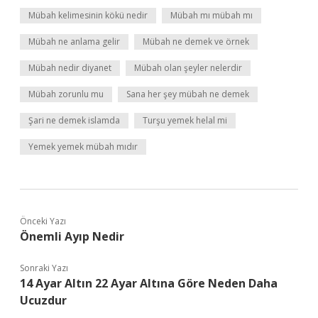
Mübah kelimesinin kökü nedir
Mübah mı mübah mı
Mübah ne anlama gelir
Mübah ne demek ve örnek
Mübah nedir diyanet
Mübah olan şeyler nelerdir
Mübah zorunlu mu
Sana her şey mübah ne demek
Şari ne demek islamda
Turşu yemek helal mi
Yemek yemek mübah mıdır
Önceki Yazı
Önemli Ayıp Nedir
Sonraki Yazı
14 Ayar Altın 22 Ayar Altına Göre Neden Daha
Ucuzdur