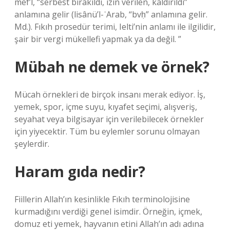
mef’l, “serbest bırakıldı, izin verilen, kaldırıldı”
anlamına gelir (lisânü’l-ʿArab, “bvḥ” anlamına gelir.
Md.). Fıkıh prosedür terimi, Ielti’nin anlamı ile ilgilidir,
şair bir vergi mükellefi yapmak ya da değil. ”
Mübah ne demek ve örnek?
Mücah örnekleri de birçok insanı merak ediyor. İş,
yemek, spor, içme suyu, kıyafet seçimi, alışveriş,
seyahat veya bilgisayar için verilebilecek örnekler
için yiyecektir. Tüm bu eylemler sorunu olmayan
şeylerdir.
Haram gıda nedir?
Fiillerin Allah’ın kesinlikle Fıkıh terminolojisine
kurmadığını verdiği genel isimdir. Örneğin, içmek,
domuz eti yemek, hayvanın etini Allah’ın adı adına