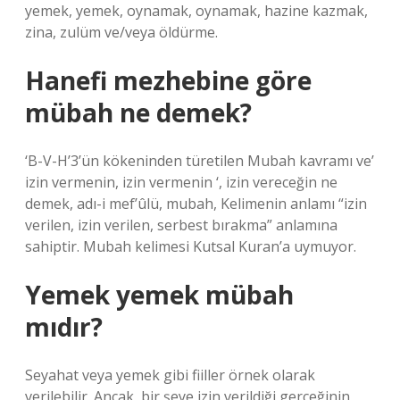
yemek, yemek, oynamak, oynamak, hazine kazmak,
zina, zulüm ve/veya öldürme.
Hanefi mezhebine göre
mübah ne demek?
‘B-V-H’3’ün kökeninden türetilen Mubah kavramı ve’
izin vermenin, izin vermenin ‘, izin vereceğin ne
demek, adı-i mef’ûlü, mubah, Kelimenin anlamı “izin
verilen, izin verilen, serbest bırakma” anlamına
sahiptir. Mubah kelimesi Kutsal Kuran’a uymuyor.
Yemek yemek mübah
mıdır?
Seyahat veya yemek gibi fiiller örnek olarak
verilebilir. Ancak, bir şeye izin verildiği gerçeğinin