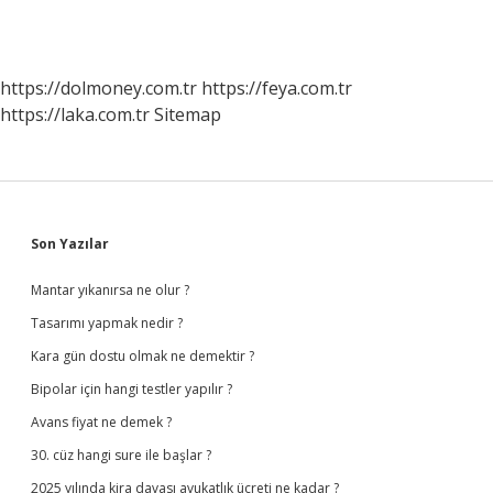
https://dolmoney.com.tr
https://feya.com.tr
https://laka.com.tr
Sitemap
Sidebar
Son Yazılar
Mantar yıkanırsa ne olur ?
Tasarımı yapmak nedir ?
Kara gün dostu olmak ne demektir ?
Bipolar için hangi testler yapılır ?
Avans fiyat ne demek ?
30. cüz hangi sure ile başlar ?
2025 yılında kira davası avukatlık ücreti ne kadar ?