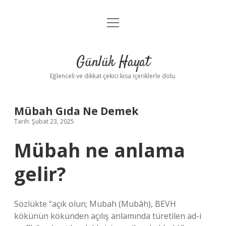
menüyü
Anasayfa
aç
Gizlilik Politikası
Günlük Hayat
Yasal Uyarı
Eğlenceli ve dikkat çekici kısa içeriklerle dolu.
Hakkımızda
Mübah Gıda Ne Demek
Tarih: Şubat 23, 2025
Mübah ne anlama
gelir?
Sözlükte “açık olun; Mubah (Mubâh), BEVH
kökünün kökünden açılış anlamında türetilen ad-i