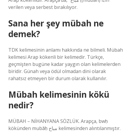
Arap kökenlidir. Arapça’da, “مُبَاح ((mubah) izin
verilen veya serbest bırakılıyor.
Sana her şey mübah ne
demek?
TDK kelimesinin anlamı hakkında ne bilmeli. Mübah
kelimesi Arap kökenli bir kelimedir. Türkçe,
geçmişten bugüne kadar yaygın olan kelimelerden
biridir. Günah veya ödül olmadan dini olarak
rahatsız etmeyen bir durum olarak kullanılır.
Mübah kelimesinin kökü
nedir?
MÜBAH – NİHANYANA SÖZLÜK. Arapça, bwḥ
kökünden mubāḥ مباح kelimesinden alıntılanmıştır.