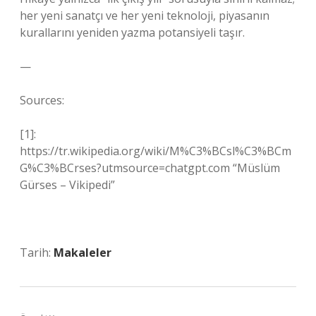
her yeni sanatçı ve her yeni teknoloji, piyasanın
kurallarını yeniden yazma potansiyeli taşır.
—
Sources:
[1]:
https://tr.wikipedia.org/wiki/M%C3%BCsl%C3%BCm
G%C3%BCrses?utmsource=chatgpt.com “Müslüm
Gürses – Vikipedi”
Tarih:
Makaleler