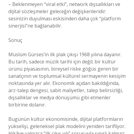
– Beklenmeyen “viral etki”, network dışsallıkları ve
dijital sözleşmeler geleceğin değişkenleridir:
sesinizin duyulması eskisinden daha çok “platform
sinerjisi”ne bağlanabilir.
Sonuç
Müslüm Gürses’in ilk plak çıkışı 1968 yılına dayanır.
Bu tarih, sadece müzik tarihi için değil; bir kültür
ürünü piyasasının, bireysel riske göğüs geren bir
sanatçının ve toplumsal kültürel sermayenin kesişim
noktasında yer alır. Ekonomik açıdan bakıldığında,
arz-talep dengesi, sabit maliyetler, talep belirsizliği,
dışsallıklar ve medya dönüşümü gibi etmenler
birbirine dolanır.
Bugünün kültür ekonomisinde, dijital platformların
yükselişi, geleneksel plak modelini yeniden tarifliyor.
Hikâye yalnızca “ilk çıkış yılı” sorusuyla sınırlı kalmaz;