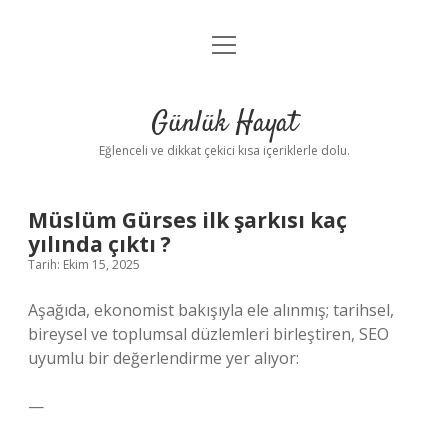
menüyü
Anasayfa
aç
Gizlilik Politikası
Günlük Hayat
Yasal Uyarı
Eğlenceli ve dikkat çekici kısa içeriklerle dolu.
Hakkımızda
Müslüm Gürses ilk şarkısı kaç
yılında çıktı ?
Tarih: Ekim 15, 2025
Aşağıda, ekonomist bakışıyla ele alınmış; tarihsel,
bireysel ve toplumsal düzlemleri birleştiren, SEO
uyumlu bir değerlendirme yer alıyor:
—