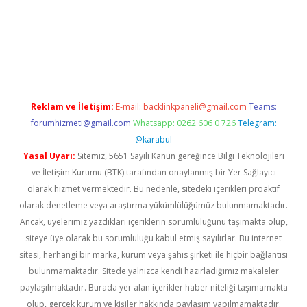
xper.xyz
Reklam ve İletişim:
E-mail:
backlinkpaneli@gmail.com
Teams:
forumhizmeti@gmail.com
Whatsapp: 0262 606 0 726
Telegram:
@karabul
Yasal Uyarı:
Sitemiz, 5651 Sayılı Kanun gereğince Bilgi Teknolojileri
ve İletişim Kurumu (BTK) tarafından onaylanmış bir Yer Sağlayıcı
olarak hizmet vermektedir. Bu nedenle, sitedeki içerikleri proaktif
olarak denetleme veya araştırma yükümlülüğümüz bulunmamaktadır.
Ancak, üyelerimiz yazdıkları içeriklerin sorumluluğunu taşımakta olup,
siteye üye olarak bu sorumluluğu kabul etmiş sayılırlar. Bu internet
sitesi, herhangi bir marka, kurum veya şahıs şirketi ile hiçbir bağlantısı
bulunmamaktadır. Sitede yalnızca kendi hazırladığımız makaleler
paylaşılmaktadır. Burada yer alan içerikler haber niteliği taşımamakta
olup, gerçek kurum ve kişiler hakkında paylaşım yapılmamaktadır.