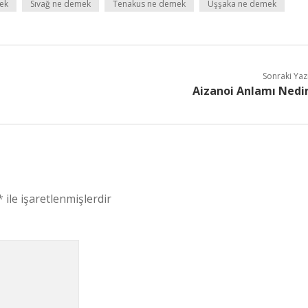
ek
Sıvağ ne demek
Tenakus ne demek
Uşşaka ne demek
Sonraki Yaz
Aizanoi Anlamı Nedi
*
ile işaretlenmişlerdir