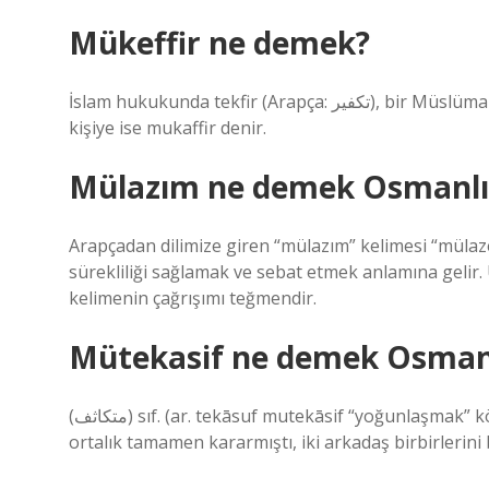
Mükeffir ne demek?
İslam hukukunda tekfir (Arapça: تكفير), bir Müslümanın başka bir Müslümanı kâfir ilan etmesidir. Tekfir eden
kişiye ise mukaffir denir.
Mülazım ne demek Osmanlı
Arapçadan dilimize giren “mülazım” kelimesi “mülaz
sürekliliği sağlamak ve sebat etmek anlamına gelir. 
kelimenin çağrışımı teğmendir.
Mütekasif ne demek Osman
(ﻣﺘﻜﺎﺛﻒ) sıf. (ar. tekāѕuf mutekāѕif “yoğunlaşmak” kökünden) Yoğunlaşmış, yoğunlaşmış, yoğunlaşmış: Artık
ortalık tamamen kararmıştı, iki arkadaş birbirlerini b