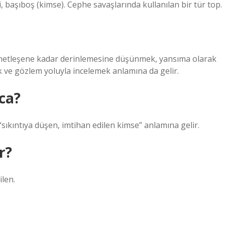
, başıboş (kimse). Cephe savaşlarında kullanılan bir tür top.
 netleşene kadar derinlemesine düşünmek, yansıma olarak
k ve gözlem yoluyla incelemek anlamına da gelir.
ca?
den gelen mubtalāˀ مبتلا kelimesi “sıkıntıya düşen, imtihan edilen kimse” anlamına gelir.
r?
ilen.