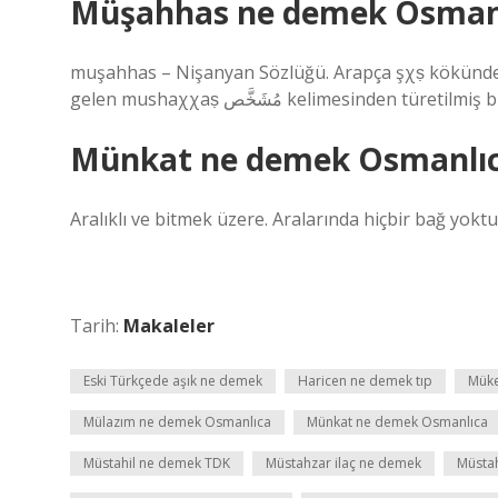
Müşahhas ne demek Osman
muşahhas – Nişanyan Sözlüğü. Arapça şχṣ kökünden gel
gelen mushaχχaṣ مُشَخَّص kelimesinden türet
Münkat ne demek Osmanlı
Aralıklı ve bitmek üzere. Aralarında hiçbir bağ yoktur
Tarih:
Makaleler
Eski Türkçede aşık ne demek
Haricen ne demek tıp
Müke
Mülazım ne demek Osmanlıca
Münkat ne demek Osmanlıca
Müstahil ne demek TDK
Müstahzar ilaç ne demek
Müsta