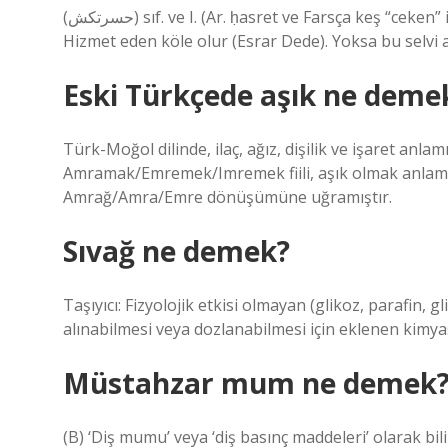
(ﺣﺴﺮﺗﻜﺶ) sıf. ve I. (Ar. ḥasret ve Farsça keş “ceken” ile ḥasret-keş) Özleyen, özler (kişi): Cibrîl de kaderi özler /
Hizmet eden köle olur (Esrar Dede). Yoksa bu selvi a
Eski Türkçede aşık ne deme
Türk-Moğol dilinde, ilaç, ağız, dişilik ve işaret a
Amramak/Emremek/Imremek fiili, aşık olmak anlamın
Amrağ/Amra/Emre dönüşümüne uğramıştır.
Sıvağ ne demek?
Taşıyıcı: Fizyolojik etkisi olmayan (glikoz, parafin,
alınabilmesi veya dozlanabilmesi için eklenen kimya
Müstahzar mum ne demek
(B) ‘Diş mumu’ veya ‘diş basınç maddeleri’ olarak bil