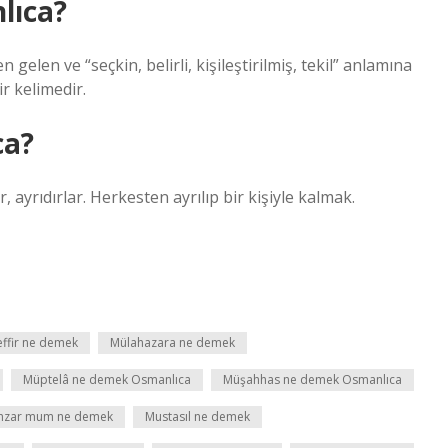
lıca?
en ve “seçkin, belirli, kişileştirilmiş, tekil” anlamına
ilmiş bir kelimedir.
ca?
, ayrıdırlar. Herkesten ayrılıp bir kişiyle kalmak.
ffir ne demek
Mülahazara ne demek
Müptelâ ne demek Osmanlıca
Müşahhas ne demek Osmanlıca
hzar mum ne demek
Mustasıl ne demek