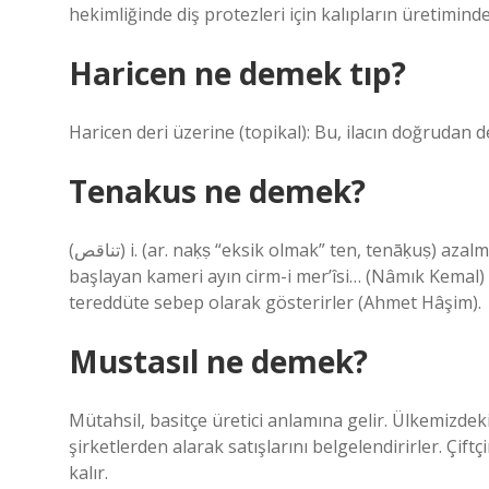
hekimliğinde diş protezleri için kalıpların üretiminde 
Haricen ne demek tıp?
Haricen deri üzerine (topikal): Bu, ilacın doğrudan d
Tenakus ne demek?
(ﺗﻨﺎﻗﺺ) i. (ar. naḳṣ “eksik olmak” ten, tenāḳuṣ) azalma, eksilme: Tarihin ilk ayının yedinci gününe rastlamaya
başlayan kameri ayın cirm-i mer’îsi… (Nâmık Kemal) .
tereddüte sebep olarak gösterirler (Ahmet Hâşim).
Mustasıl ne demek?
Mütahsil, basitçe üretici anlamına gelir. Ülkemizdeki 
şirketlerden alarak satışlarını belgelendirirler. Çiftç
kalır.