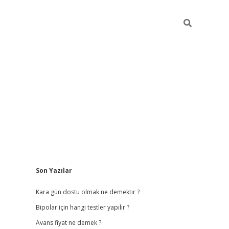
Sidebar
Son Yazılar
betci giriş
betexper.
Kara gün dostu olmak ne demektir ?
Bipolar için hangi testler yapılır ?
Avans fiyat ne demek ?