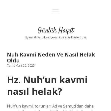
menüyü
Anasayfa
aç
Gizlilik Politikası
Günlük Hayat
Yasal Uyarı
Eğlenceli ve dikkat çekici kısa içeriklerle dolu.
Hakkımızda
Nuh Kavmi Neden Ve Nasıl Helak
Oldu
Tarih: Mart 20, 2025
Hz. Nuh’un kavmi
nasıl helak?
Nuh’un kavmi, torunları Ad ve Semud’dan daha