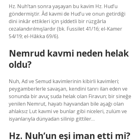
Hz. Nuh’tan sonra yaşayan bu kavim Hz. Hud’u
göndermiştir. Âd kavmi de Hud’u ve onun getirdiği
dini inkâr ettikleri için şiddetli bir rüzgârla
cezalandırılmışlardır (bk. Fussilet 41/16; el-Kamer
54/19; el-Hâkka 69/6).
Nemrud kavmi neden helak
oldu?
Nuh, Ad ve Semud kavimlerinin kibirli kavimleri;
peygamberlerle savaşan, kendini tanrı ilan eden ve
sonunda bir avuç suda helak olan Firavun; bir sineğe
yenilen Nemrut, hayatı hayvandan bile aşağı olan
ahlaksız Lut kavmi ve bunlar gibi niceleri, zulüm ve
isyanlarıyla dünyadan silinip gittiler…
Hz. Nuh’un eşi iman etti mi?