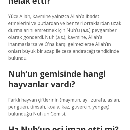
helak etti?
Yüce Allah, kavmine yalnızca Allah’a ibadet
etmelerini ve putlardan ve benzeri ortaklardan uzak
durmalarını emretmek için Nuh’u (a.s.) peygamber
olarak gönderdi. Nuh (a.s.), kavmine, Allah’a
inanmazlarsa ve O’na karşı gelmezlerse Allah’ın
onları büyük bir azap ile cezalandıracağı tehdidinde
bulundu.
Nuh’un gemisinde hangi
hayvanlar vardı?
Farklı hayvan çiftlerinin (maymun, ayı, zürafa, aslan,
penguen, timsah, koala, kaz, güvercin, yengeç)
bulunduğu Nuh’un Gemisi.
Hz Nuh’un eşi iman etti mi?