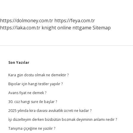
https://dolmoney.com.tr
https://feya.com.tr
https://laka.com.tr
knight online
nttgame
Sitemap
Sidebar
Son Yazılar
Kara gün dostu olmak ne demektir ?
Bipolar için hangi testler yapılır ?
Avans fiyat ne demek ?
30. cüz hangi sure ile başlar ?
2025 yılında kira davası avukatlık ücreti ne kadar ?
İşi düzelteyim derken büsbütün bozmak deyiminin anlamı nedir ?
Tanışma çiçeğine ne yazılır ?