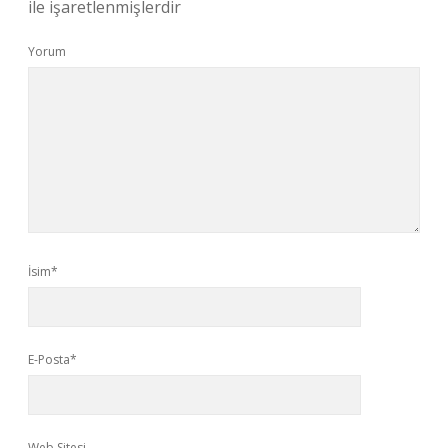
ile işaretlenmişlerdir
Yorum
İsim*
E-Posta*
Web Sitesi