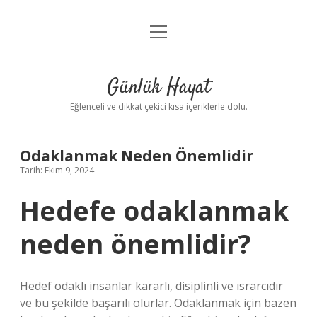
menüyü
Anasayfa
aç
Gizlilik Politikası
Günlük Hayat
Yasal Uyarı
Eğlenceli ve dikkat çekici kısa içeriklerle dolu.
Hakkımızda
Odaklanmak Neden Önemlidir
Tarih: Ekim 9, 2024
Hedefe odaklanmak
neden önemlidir?
Hedef odaklı insanlar kararlı, disiplinli ve ısrarcıdır
ve bu şekilde başarılı olurlar. Odaklanmak için bazen