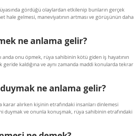
rüyasında gördüğü olaylardan etkilenip bunların gerçek
a net hale gelmesi, maneviyatının artması ve görüşünün daha
rmek ne anlama gelir?
ı anda onu öpmek, rüya sahibinin kötü giden iş hayatının
 çok geride kaldığına ve aynı zamanda maddi konularda tekrar
i duymak ne anlama gelir?
a karar alırken kişinin etrafındaki insanları dinlemesi
ini duymak ve onunla konuşmak, rüya sahibinin etrafındaki
öpmesi ne demek?