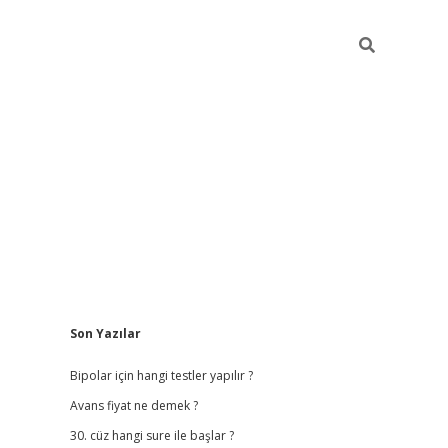
Sidebar
Son Yazılar
betci giriş
betexper.x
Bipolar için hangi testler yapılır ?
Avans fiyat ne demek ?
30. cüz hangi sure ile başlar ?