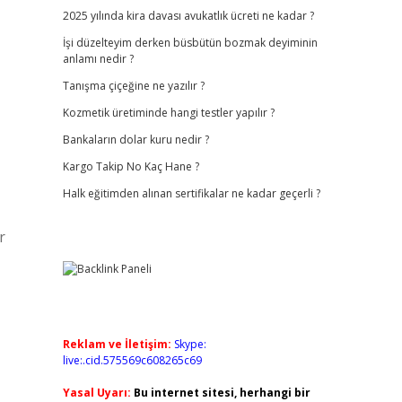
a
2025 yılında kira davası avukatlık ücreti ne kadar ?
İşi düzelteyim derken büsbütün bozmak deyiminin
anlamı nedir ?
Tanışma çiçeğine ne yazılır ?
Kozmetik üretiminde hangi testler yapılır ?
Bankaların dolar kuru nedir ?
Kargo Takip No Kaç Hane ?
Halk eğitimden alınan sertifikalar ne kadar geçerli ?
r
Reklam ve İletişim:
Skype:
live:.cid.575569c608265c69
Yasal Uyarı:
Bu internet sitesi, herhangi bir